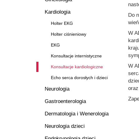
nast
Kardiologia
Do n
wień
Holter EKG
W AD
Holter ciśnieniowy
kard
EKG
kraj
symp
Konsultacje internistyczne
W AD
Konsultacje kardiologiczne
serc
Echo serca dorosłych i dzieci
dzie
oraz
Neurologia
Zape
Gastroenterologia
Dermatologia i Wenerologia
Neurologia dzieci
Endokrynologia dzieci