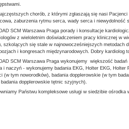
ępstwami.
ajczęstszych chorób, z którymi zgłaszają się nasi Pacjenci 
cowa, zaburzenia rytmu serca, wady serca i niewydolność 
AD SCM Warszawa Praga porady i konsultacje kardiologic
iologów z wieloletnim doświadczeniem pracy klinicznej w w
u, szkolących się stale w najnowocześniejszych metodach d
ozjach i kongresach międzynarodowych. Dobry kardiolog t
AD SCM Warszawa Praga wykonujemy większość badań nie
a i naczyń - wykonujemy badania EKG, Holter EKG, Holter R
ci (w tym noworodków), badania dopplerowskie (w tym bada
 badania dopplerowskie tętnic szyjnych).
wniamy Państwu kompleksowe usługi w siedzibie ośrodka w 