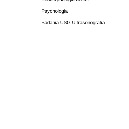
Psychologia
Badania USG Ultrasonografia
Badania Dopplerowskie
Biopsje cienkoigłowe
Badania laboratoryjne
Punkt pobrań dla dzieci