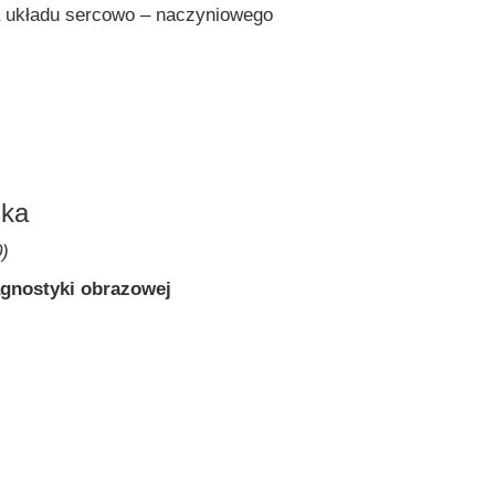
 układu sercowo – naczyniowego
ska
0)
iagnostyki obrazowej
i Medycznej w Warszawie.
oradni Chorób Piersi Kliniki Onkologii
zawie przy ul. Szaserów
ia