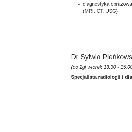
diagnostyka obrazowa
(MRI, CT, USG)
Dr Sylwia Pieńkow
(co 2gi wtorek 13.30 - 15.0
Specjalista radiologii i d
Doświadczenie:
Absolwentka Akademi
Wieloletni kierownik P
CSK MON WIM w Wars
Liczne kursy i szkolen