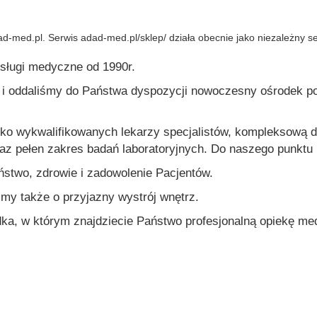
ad-med.pl. Serwis adad-med.pl/sklep/ działa obecnie jako niezależny ser
sługi medyczne od 1990r.
g i oddaliśmy do Państwa dyspozycji nowoczesny ośrodek 
.
oko wykwalifikowanych lekarzy specjalistów, kompleksową 
az pełen zakres badań laboratoryjnych. Do naszego punktu 
ństwo, zdrowie i zadowolenie Pacjentów.
y także o przyjazny wystrój wnętrz.
a, w którym znajdziecie Państwo profesjonalną opiekę m