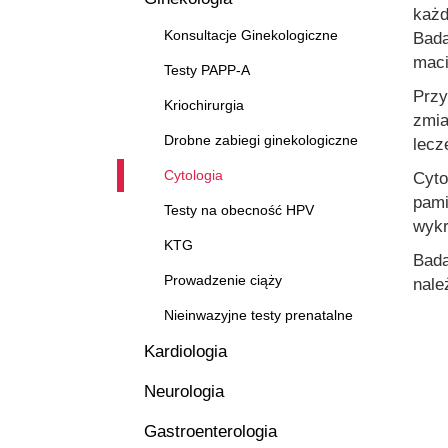
każd
Konsultacje Ginekologiczne
Bada
maci
Testy PAPP-A
Przy
Kriochirurgia
zmia
Drobne zabiegi ginekologiczne
lecz
Cytologia
Cyto
pami
Testy na obecność HPV
wykr
KTG
Bada
Prowadzenie ciąży
nale
Nieinwazyjne testy prenatalne
Kardiologia
Neurologia
Gastroenterologia