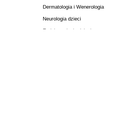
Dermatologia i Wenerologia
Neurologia dzieci
Endokrynologia dzieci
Psychologia
Badania USG Ultrasonografia
Badania Dopplerowskie
Biopsje cienkoigłowe
Badania laboratoryjne
Punkt pobrań dla dzieci