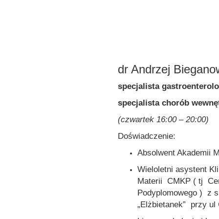
dr Andrzej Biegano
specjalista gastroenterol
specjalista chorób wewnę
(czwartek 16:00 – 20:00)
Doświadczenie:
Absolwent Akademii 
Wieloletni asystent Kl
Materii CMKP ( tj C
Podyplomowego ) z si
„Elżbietanek” przy u