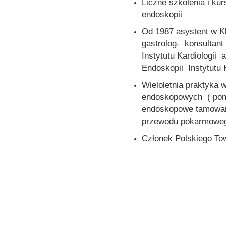
Liczne szkolenia i kur
endoskopii
Od 1987 asystent w 
gastrolog- konsultan
Instytutu Kardiologi
Endoskopii Instytutu 
Wieloletnia praktyka
endoskopowych ( pon
endoskopowe tamowan
przewodu pokarmowe
Członek Polskiego To
Główne obszary zaintereso
endoskopowe tamowan
przewodu pokarmowe
choroba refluksowa p