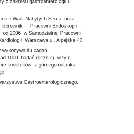
sy z zakresu gastroenterologii i
Klinice Wad Nabytych Serca oraz
t kierownik Pracowni Endoskopii
i a od 2006 w Samodzielnej Pracowni
Kardiologii Warszawa ul. Alpejska 42
 w wykonywaniu badań
ad 1000 badań rocznie), w tym
ie krwotoków z górnego odcinka
go
warzystwa Gastroenterologicznego.
wań klinicznych:
ie krwotoków w górnym odcinku
go
rzełyku