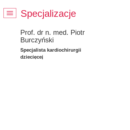
Specjalizacje
SPECJALIZACJE
Prof. dr n. med. Piotr
Burczyński
Specjalista kardiochirurgii
dziecięcej
( wtorki 16.00 – 18.00)
Absolwent Warszawskiej Akademii
Medycznej w 1979 roku.
Od początku pracy zawodowej
związany z Kliniką Kardiochirurgii
Centrum Zdrowia Dziecka. Od 20 lat
pełni funkcję zastępcy ordynatora tej
kliniki.