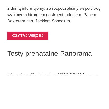
z dumą informujemy, że rozpoczęliśmy współpracę
wybitnym chirurgiem gastroenterologiem Panem
Doktorem hab. Jackiem Sobockim.
CZYTAJ WIĘCEJ
Testy prenatalne Panorama
Informujemy Państwa że w ADAD SCM Warszawa
Praga ofrujemy Testy Prenatalne PANORAMA (we
współpracy z firmą Centrum Badań DNA Sp. z o.o.)
Panorama jest nieinwazyjnym, przesiewowym
badaniem prenatalnym. Już od 9 tygodnia ciąży
możesz otrzymać istotne informacje na temat