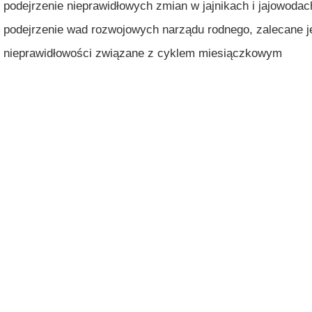
podejrzenie nieprawidłowych zmian w jajnikach i jajowodac
podejrzenie wad rozwojowych narządu rodnego, zalecane je
nieprawidłowości związane z cyklem miesiączkowym
badanie w diagnostyce nietrzymania moczu i wypadania nar
pęcherz moczowy)
gotowanie do badania - USG dopochwowe:
do badania sondą przezpochwową nie ma specjalnego prz
zaistnieć konieczność opróżnienia pęcherza moczowego
w badaniu przez powłoki brzuszne na godzinę przed badani
niegazowanej wody
zalecane jest przedstawienie lekarzowi opisów poprzednic