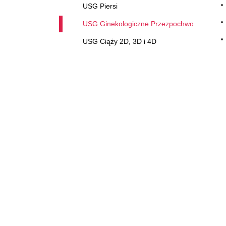
USG Piersi
USG Ginekologiczne Przezpochwowe
USG Ciąży 2D, 3D i 4D
Badania Dopplerowskie
Biopsje cienkoigłowe
Przy
Badania laboratoryjne
Punkt pobrań dla dzieci