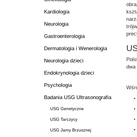
obra
Kardiologia
kszt
nar
Neurologia
trój
prec
Gastroenterologia
US
Dermatologia i Wenerologia
Pols
Neurologia dzieci
dwa 
Endokrynologia dzieci
Psychologia
Wśró
Badania USG Ultrasonografia
USG Genetyczne
USG Tarczycy
USG Jamy Brzusznej