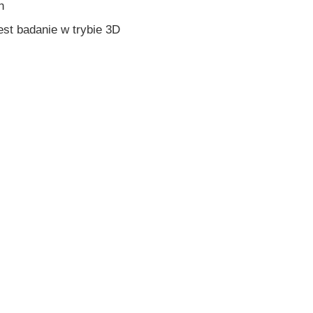
h
st badanie w trybie 3D
ządu rodnego ( konieczny jest pełny
ygotowania, przed badaniem może
em wskazane jest wypicie 1-1,5 litra
h badań