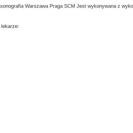
asonografia Warszawa Praga SCM Jest wykonywana z wykor
 lekarze:
 hab. n. med. Ilona Michałowska
 Sylwia Pieńkowska