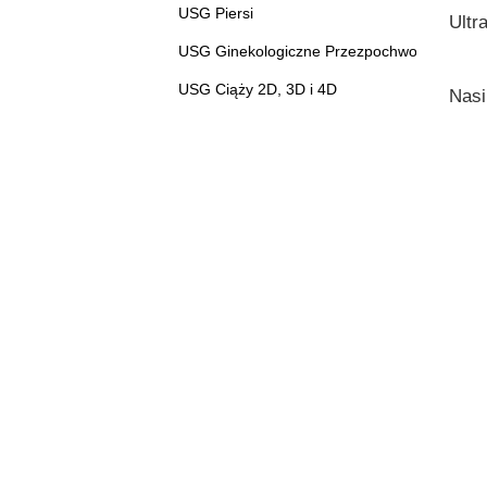
USG Piersi
Ultr
USG Ginekologiczne Przezpochwowe
USG Ciąży 2D, 3D i 4D
Nasi
Badania Dopplerowskie
Dr
Dr
Biopsje cienkoigłowe
Badania laboratoryjne