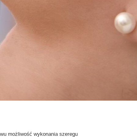
twu możliwość wykonania szeregu