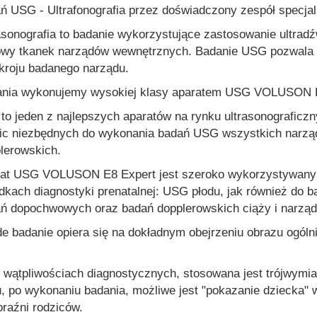
ń USG - Ultrafonografia przez doświadczony zespół specjal
asonografia to badanie wykorzystujące zastosowanie ultrad
wy tkanek narządów wewnętrznych. Badanie USG pozwala l
kroju badanego narządu.
nia wykonujemy wysokiej klasy aparatem USG VOLUSON E8 
 to jeden z najlepszych aparatów na rynku ultrasonografic
ic niezbędnych do wykonania badań USG wszystkich narząd
lerowskich.
at USG VOLUSON E8 Expert jest szeroko wykorzystywan
dkach diagnostyki prenatalnej: USG płodu, jak również do b
ń dopochwowych oraz badań dopplerowskich ciąży i narząd
e badanie opiera się na dokładnym obejrzeniu obrazu ogól
 wątpliwościach diagnostycznych, stosowana jest trójwymia
, po wykonaniu badania, możliwe jest "pokazanie dziecka" w 
raźni rodziców.