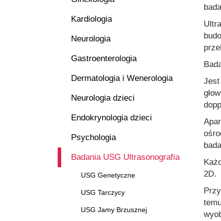
bada
Kardiologia
Ultr
budo
Neurologia
prze
Gastroenterologia
Bada
Dermatologia i Wenerologia
Jest
głow
Neurologia dzieci
dopp
Endokrynologia dzieci
Apar
ośro
Psychologia
bada
Badania USG Ultrasonografia
Każd
2D.
USG Genetyczne
Przy
USG Tarczycy
temu
USG Jamy Brzusznej
wyob