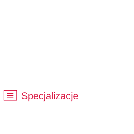
Badania Dopplerowskie
Biopsje cienkoigłowe
Badania laboratoryjne
Punkt pobrań dla dzieci
Specjalizacje
SPECJALIZACJE
EKG jest zapisem elektrycznej aktywności
serca oraz stanu ukrwienia mięśnia serca
, przy pomocy elektrod zamocowanych na
skórze klatki piersiowej i kończynach.