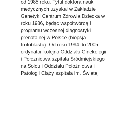
od 1985 roku. Tytuł doktora nauk
medycznych uzyskał w Zakładzie
Genetyki Centrum Zdrowia Dziecka w
roku 1986, będąc współtwórcą I
programu wczesnej diagnostyki
prenatalnej w Polsce (biopsja
trofoblastu). Od roku 1994 do 2005
ordynator kolejno Oddziału Ginekologii
i Położnictwa szpitala Śródmiejskiego
na Solcu i Oddziału Położnictwa i
Patologii Ciąży szpitala im. Świętej
Rodziny w Warszawie. Od roku 2006
współpracownik prestiżowego
Naukowo-Badawczego Instytutu
Immunopatologii w Moskwie. Autor 20
prac naukowych w piśmiennictwie
polskim i zagranicznym oraz
kilkunastu wykładów na temat
nowoczesnej immunologii w wielu