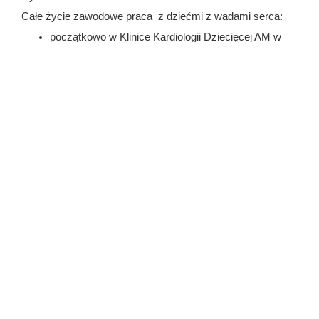
Całe życie zawodowe praca z dziećmi z wadami serca:
początkowo w Klinice Kardiologii Dziecięcej AM w
Warszawie przy ul. Litewskiej;
od 1987r w Samodzielnej Pracowni Diagnostyki
Nieinwazyjnej w Centrum Zdrowia Dziecka (CZD);
od 1990r do chwili obecnej konsultant kardiolog w
Klinice Kardiochirurgii CZD
liczne staże zagraniczne w czołowych ośrodkach
kardiologii i kardiochirurgii dziecięcej w Pradze, w
Paryżu i Montrealu;
wykonuje ok 3 tysięcy badań echokardiograficznych
rocznie;
wykładowca na kursach echokardiografii i
kardiochirurgii CMKP
członek Towarzystw Naukowych: Polskiego
Towarzystwa Kardiologicznego (PTK), Europejskiego
Towarzystwa Kardiologicznego (ESC), Sekcji
Echokardiografii PTK