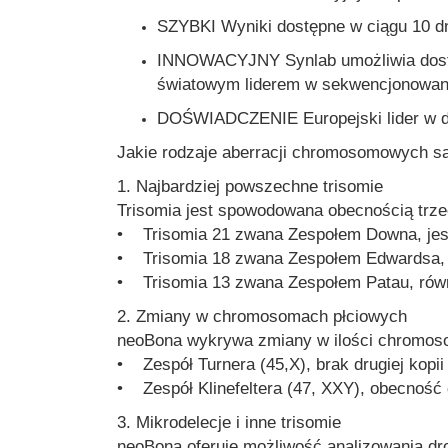
SZYBKI Wyniki dostępne w ciągu 10 d
INNOWACYJNY Synlab umożliwia dostęp
światowym liderem w sekwencjonowa
DOŚWIADCZENIE Europejski lider w d
Jakie rodzaje aberracji chromosomowych 
1. Najbardziej powszechne trisomie
Trisomia jest spowodowana obecnością trz
• Trisomia 21 zwana Zespołem Downa, jest 
• Trisomia 18 zwana Zespołem Edwardsa, ch
• Trisomia 13 zwana Zespołem Patau, równi
2. Zmiany w chromosomach płciowych
neoBona wykrywa zmiany w ilości chromos
• Zespół Turnera (45,X), brak drugiej kop
• Zespół Klinefeltera (47, XXY), obecność
3. Mikrodelecje i inne trisomie
neoBona oferuje możliwość analizowania d