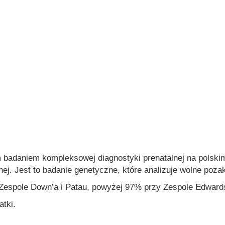
m badaniem kompleksowej diagnostyki prenatalnej na polski
alnej. Jest to badanie genetyczne, które analizuje wolne p
spole Down’a i Patau, powyżej 97% przy Zespole Edward
tki.