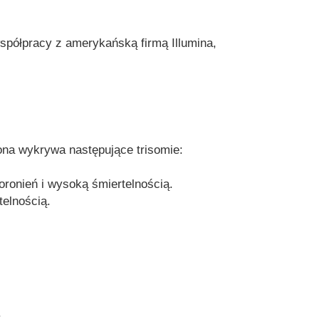
półpracy z amerykańską firmą Illumina,
na wykrywa następujące trisomie:
ronień i wysoką śmiertelnością.
elnością.
: