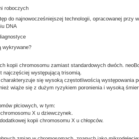
ni roboczych
 do najnowocześniejszej technologii, opracowanej przy ws
niu DNA
iagnostyce
są wykrywane?
ech kopii chromosomu zamiast standardowych dwóch. neoBo
najczęściej występującą trisomią.
arakteryzuje się wysoką częstotliwością występowania po
eż wiąże się z dużym ryzykiem poronienia i wysoką śmiert
omów płciowych, w tym:
ii chromosomu X u dziewczynek.
 dodatkowej kopii chromosomu X u chłopców.
robnych zmian w chromosomach, znanych jako mikrodelecje