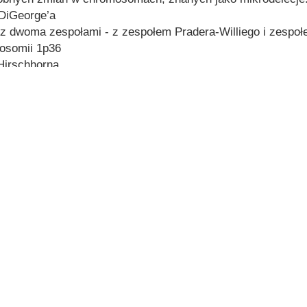
DiGeorge’a
 z dwoma zespołami - z zespołem Pradera-Williego i zespo
osomii 1p36
Hirschhorna
chat (Zespołem kociego krzyku) ,