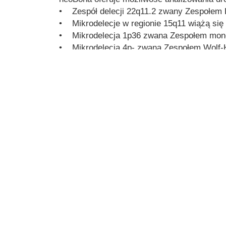
• Zespół delecji 22q11.2 zwany Zespołem 
• Mikrodelecje w regionie 15q11 wiążą się
• Mikrodelecja 1p36 zwana Zespołem mon
• Mikrodelecja 4p- zwana Zespołem Wolf-
• Mikrodelecja 5p- zwana Zespołem Cri-du-
a także trisomii 16 i 9.
Rodzaje testów neoBona
neoBona
Trisomie 21, 18 i 13 + płeć płodu
neoBona Advanced