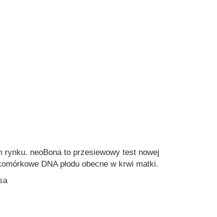
m rynku.
neoBona to przesiewowy test nowej
ozakomórkowe DNA płodu obecne w krwi matki.
sa