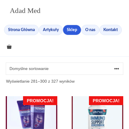
Przejdź
Adad Med
do
treści
Strona Główna
Artykuły
Sklep
O nas
Kontakt
Wyświetlanie 281–300 z 327 wyników
PROMOCJA!
PROMOCJA!