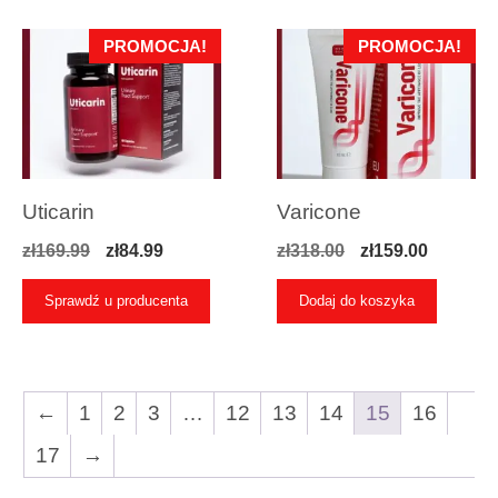
PROMOCJA!
PROMOCJA!
Uticarin
Varicone
Pierwotna
Aktualna
Pierwotna
Aktualn
zł
169.99
zł
84.99
zł
318.00
zł
159.00
cena
cena
cena
cena
Sprawdź u producenta
Dodaj do koszyka
wynosiła:
wynosi:
wynosiła:
wynosi:
zł169.99.
zł84.99.
zł318.00.
zł159.00
←
1
2
3
…
12
13
14
15
16
17
→