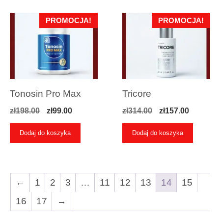
PROMOCJA!
PROMOCJA!
Tonosin Pro Max
Tricore
Pierwotna
Aktualna
Pierwotna
Aktualn
zł
198.00
zł
99.00
zł
314.00
zł
157.00
cena
cena
cena
cena
Dodaj do koszyka
Dodaj do koszyka
wynosiła:
wynosi:
wynosiła:
wynosi:
zł198.00.
zł99.00.
zł314.00.
zł157.00
←
1
2
3
…
11
12
13
14
15
16
17
→