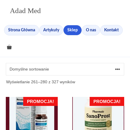
Przejdź
Adad Med
do
treści
Strona Główna
Artykuły
Sklep
O nas
Kontakt
Wyświetlanie 261–280 z 327 wyników
PROMOCJA!
PROMOCJA!