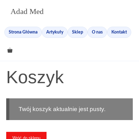
Przejdź
Adad Med
do
treści
Strona Główna
Artykuły
Sklep
O nas
Kontakt
Koszyk
Twój koszyk aktualnie jest pusty.
Wróć do sklepu