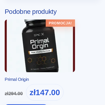
Podobne produkty
PROMOCJA!
Primal Origin
Pierwotna
Aktualna
zł
147.00
zł
294.00
cena
cena
wynosiła:
wynosi: