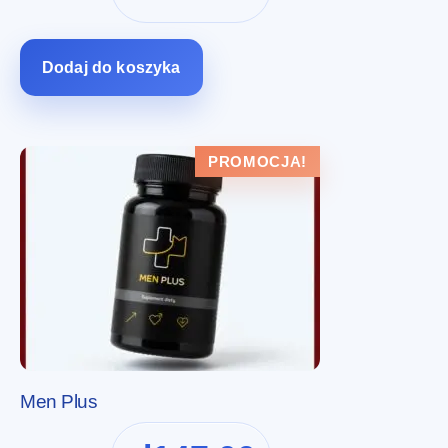
wynosiła:
wynosi:
zł294.00.
zł147.00.
Dodaj do koszyka
PROMOCJA!
Men Plus
Pierwotna
Aktualna