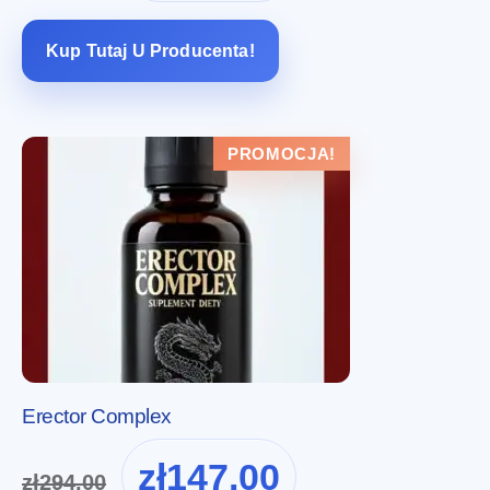
wynosiła:
wynosi:
zł199.99.
zł100.00.
Kup Tutaj U Producenta!
PROMOCJA!
Erector Complex
Pierwotna
Aktualna
zł
147.00
zł
294.00
cena
cena