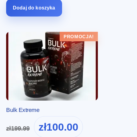
zł294.00.
zł147.00.
Dodaj do koszyka
PROMOCJA!
Bulk Extreme
Pierwotna
Aktualna
zł
100.00
zł
199.99
cena
cena