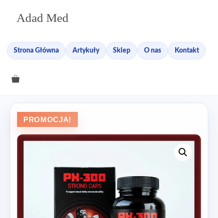
Przejdź
Adad Med
do
treści
Strona Główna
Artykuły
Sklep
O nas
Kontakt
PROMOCJA!