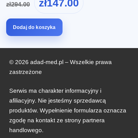
zł
147.00
zł
294.00
cena
cena
wynosiła:
wynosi:
zł294.00.
zł147.00.
Dodaj do koszyka
© 2026 adad-med.pl – Wszelkie prawa
zastrzeżone
Serwis ma charakter informacyjny i
afiliacyjny. Nie jesteśmy sprzedawcą
produktów. Wypełnienie formularza oznacza
zgodę na kontakt ze strony partnera
handlowego.