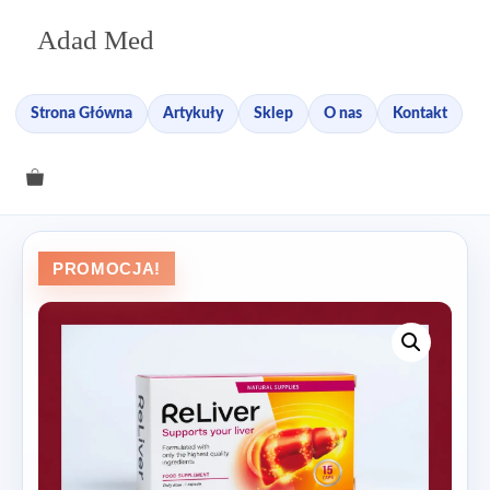
Przejdź
Adad Med
do
treści
Strona Główna
Artykuły
Sklep
O nas
Kontakt
PROMOCJA!