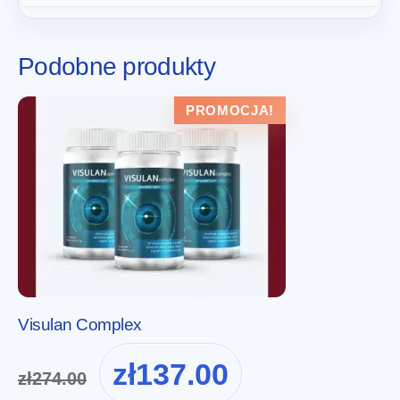
Podobne produkty
PROMOCJA!
Visulan Complex
Pierwotna
Aktualna
zł
137.00
zł
274.00
cena
cena