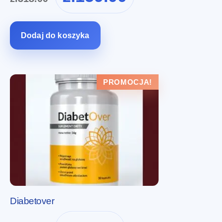
wynosiła:
wynosi:
zł318.00.
zł159.00.
Dodaj do koszyka
PROMOCJA!
Diabetover
Pierwotna
Aktualna