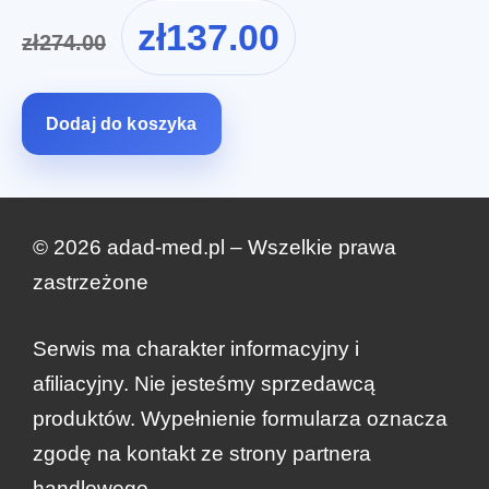
Pierwotna
Aktualna
zł
137.00
zł
274.00
cena
cena
wynosiła:
wynosi:
zł274.00.
zł137.00.
Dodaj do koszyka
© 2026 adad-med.pl – Wszelkie prawa
zastrzeżone
Serwis ma charakter informacyjny i
afiliacyjny. Nie jesteśmy sprzedawcą
produktów. Wypełnienie formularza oznacza
Pierwotna
Aktualna
Zamów teraz
zł
318.00
zł
159.00
zgodę na kontakt ze strony partnera
cena
cena
wynosiła:
wynosi:
handlowego.