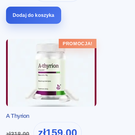
wynosiła:
wynosi:
zł274.00.
zł137.00.
Dodaj do koszyka
PROMOCJA!
A Thyrion
Pierwotna
Aktualna
zł
159.00
zł
318.00
cena
cena