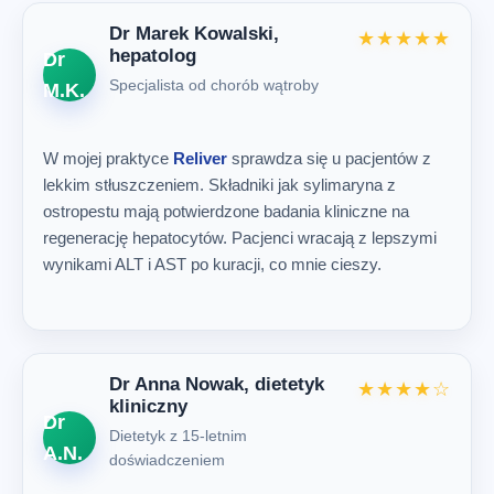
Dr Marek Kowalski,
★★★★★
hepatolog
Dr
Specjalista od chorób wątroby
M.K.
W mojej praktyce
Reliver
sprawdza się u pacjentów z
lekkim stłuszczeniem. Składniki jak sylimaryna z
ostropestu mają potwierdzone badania kliniczne na
regenerację hepatocytów. Pacjenci wracają z lepszymi
wynikami ALT i AST po kuracji, co mnie cieszy.
Dr Anna Nowak, dietetyk
★★★★☆
kliniczny
Dr
Dietetyk z 15-letnim
A.N.
doświadczeniem