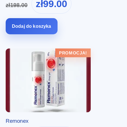
zł
99.00
zł
198.00
cena
cena
wynosiła:
wynosi:
zł198.00.
zł99.00.
Dodaj do koszyka
PROMOCJA!
Remonex