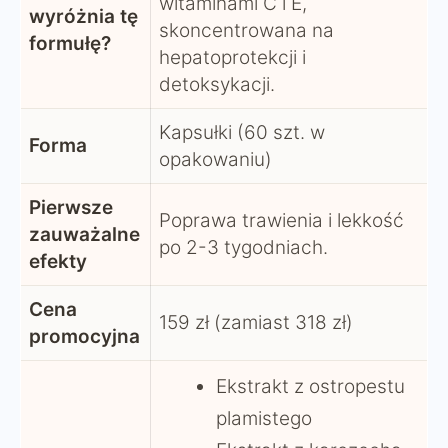
witaminami C i E,
wyróżnia tę
skoncentrowana na
formułę?
hepatoprotekcji i
detoksykacji.
Kapsułki (60 szt. w
Forma
opakowaniu)
Pierwsze
Poprawa trawienia i lekkość
zauważalne
po 2-3 tygodniach.
efekty
Cena
159 zł (zamiast 318 zł)
promocyjna
Ekstrakt z ostropestu
plamistego