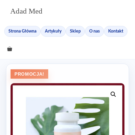
Przejdź
Adad Med
do
treści
Strona Główna
Artykuły
Sklep
O nas
Kontakt
PROMOCJA!