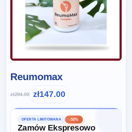
Reumomax
zł
147.00
zł
294.00
-50%
OFERTA LIMITOWANA
Zamów Ekspresowo