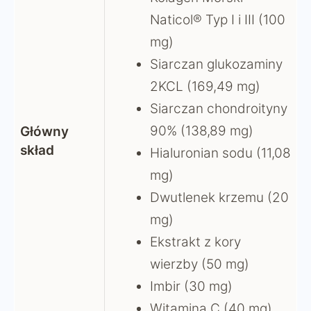
Naticol® Typ I i III (100
mg)
Siarczan glukozaminy
2KCL (169,49 mg)
Siarczan chondroityny
90% (138,89 mg)
Główny
skład
Hialuronian sodu (11,08
mg)
Dwutlenek krzemu (20
mg)
Ekstrakt z kory
wierzby (50 mg)
Imbir (30 mg)
Witamina C (40 mg)