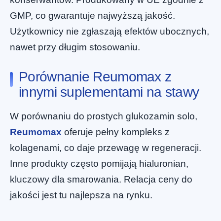
GMP, co gwarantuje najwyższą jakość.
Użytkownicy nie zgłaszają efektów ubocznych,
nawet przy długim stosowaniu.
Porównanie Reumomax z
innymi suplementami na stawy
W porównaniu do prostych glukozamin solo,
Reumomax
oferuje pełny kompleks z
kolagenami, co daje przewagę w regeneracji.
Inne produkty często pomijają hialuronian,
kluczowy dla smarowania. Relacja ceny do
zł
294.00
jakości jest tu najlepsza na rynku.
Zamów teraz
Pierwotna
Aktualna
zł
147.00
cena
cena