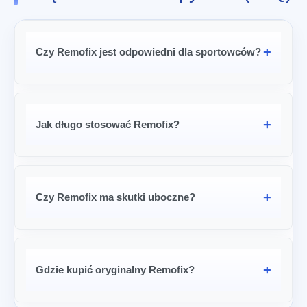
Czy Remofix jest odpowiedni dla sportowców?
Jak długo stosować Remofix?
Czy Remofix ma skutki uboczne?
zł
274.00
Gdzie kupić oryginalny Remofix?
Zamów teraz
Pierwotna
Aktualna
zł
137.00
cena
cena