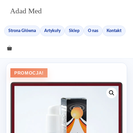
Przejdź
Adad Med
do
treści
Strona Główna
Artykuły
Sklep
O nas
Kontakt
PROMOCJA!