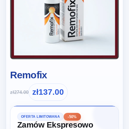
Remofix
zł
137.00
zł
274.00
-50%
OFERTA LIMITOWANA
Zamów Ekspresowo