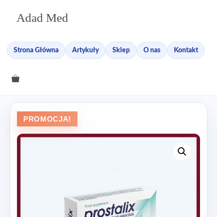
Przejdź
Adad Med
do
treści
Strona Główna
Artykuły
Sklep
O nas
Kontakt
PROMOCJA!