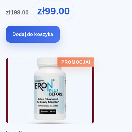
Pierwotna
Aktualna
zł
99.00
zł
198.00
cena
cena
wynosiła:
wynosi:
zł198.00.
zł99.00.
Dodaj do koszyka
PROMOCJA!