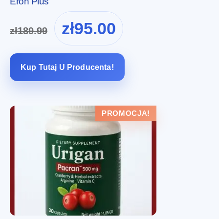
Eron Plus
Pierwotna
Aktualna
zł
95.00
zł
189.99
cena
cena
wynosiła:
wynosi:
zł189.99.
zł95.00.
Kup Tutaj U Producenta!
PROMOCJA!