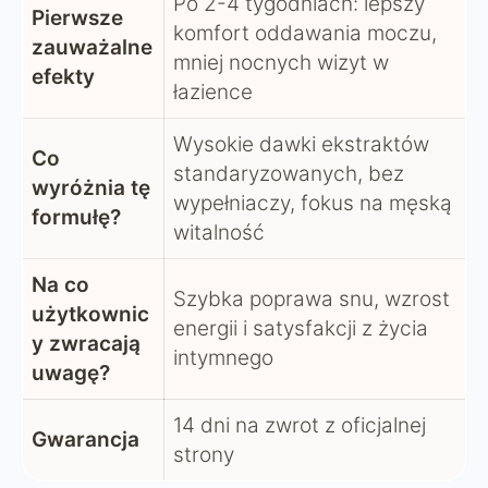
Po 2-4 tygodniach: lepszy
Pierwsze
komfort oddawania moczu,
zauważalne
mniej nocnych wizyt w
efekty
łazience
Wysokie dawki ekstraktów
Co
standaryzowanych, bez
wyróżnia tę
wypełniaczy, fokus na męską
formułę?
witalność
Na co
Szybka poprawa snu, wzrost
użytkownic
energii i satysfakcji z życia
y zwracają
intymnego
uwagę?
14 dni na zwrot z oficjalnej
Gwarancja
strony