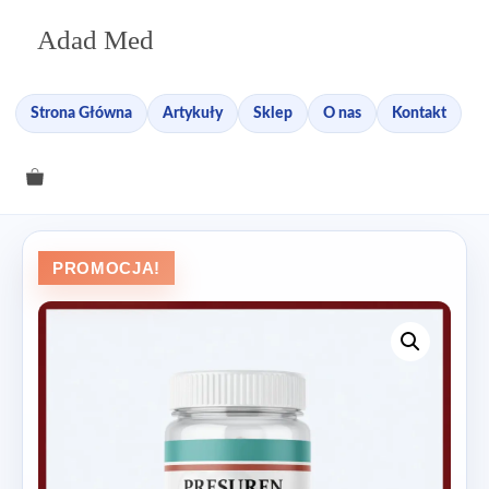
Przejdź
Adad Med
do
treści
Strona Główna
Artykuły
Sklep
O nas
Kontakt
PROMOCJA!