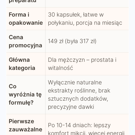
preparatu
Forma i
30 kapsułek, łatwe w
opakowanie
połykaniu, porcja na miesiąc
Cena
149 zł (była 317 zł)
promocyjna
Główna
Dla mężczyzn – prostata i
kategoria
witalność
Wyłącznie naturalne
Co
ekstrakty roślinne, brak
wyróżnia tę
sztucznych dodatków,
formułę?
precyzyjne dawki
Pierwsze
Po 10-14 dniach: lepszy
zauważalne
komfort mikcji, więcej energii