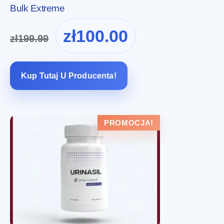
Bulk Extreme
Pierwotna
Aktualna
zł
100.00
zł
199.99
cena
cena
wynosiła:
wynosi:
zł199.99.
zł100.00.
Kup Tutaj U Producenta!
PROMOCJA!