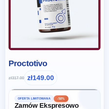
Proctotivo
zł
149.00
zł
317.00
-50%
OFERTA LIMITOWANA
Zamów Ekspresowo