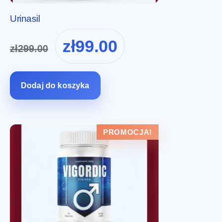
Urinasil
Pierwotna
Aktualna
zł
99.00
zł
299.00
cena
cena
wynosiła:
wynosi:
zł299.00.
zł99.00.
Dodaj do koszyka
PROMOCJA!