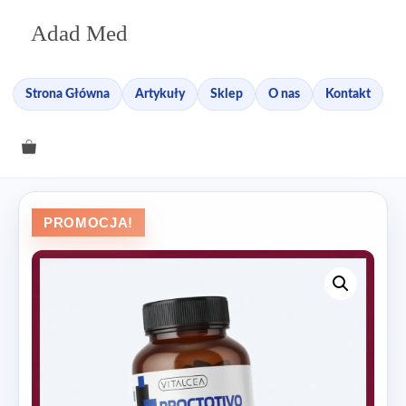
Przejdź
Adad Med
do
treści
Strona Główna
Artykuły
Sklep
O nas
Kontakt
PROMOCJA!