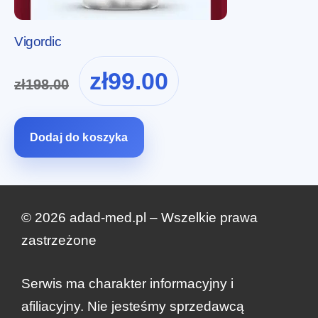
Vigordic
Pierwotna
Aktualna
zł
99.00
zł
198.00
cena
cena
wynosiła:
wynosi:
zł198.00.
zł99.00.
Dodaj do koszyka
© 2026 adad-med.pl – Wszelkie prawa
zastrzeżone
zł
317.00
Serwis ma charakter informacyjny i
Zamów teraz
Pierwotna
Aktualna
zł
149.00
afiliacyjny. Nie jesteśmy sprzedawcą
cena
cena