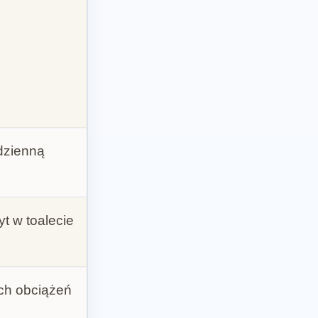
dzienną
t w toalecie
ch obciążeń