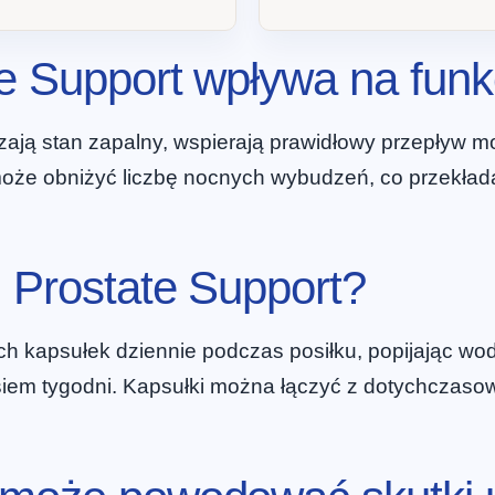
e Support wpływa na funk
ejszają stan zapalny, wspierają prawidłowy przepły
że obniżyć liczbę nocnych wybudzeń, co przekłada
 Prostate Support?
 kapsułek dziennie podczas posiłku, popijając wodą
m tygodni. Kapsułki można łączyć z dotychczasową 