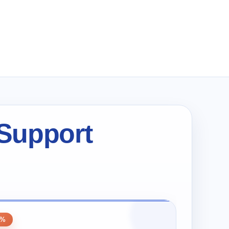
wynosiła:
wynosi:
zł198.00.
zł99.00.
 Support
0%