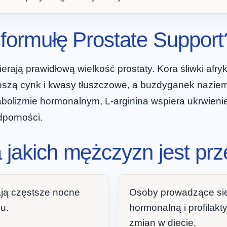
ą formułę Prostate Support
ierają prawidłową wielkość prostaty. Kora śliwki afry
oszą cynk i kwasy tłuszczowe, a buzdyganek nazie
bolizmie hormonalnym, L-arginina wspiera ukrwienie
dporności.
a jakich mężczyzn jest p
ają częstsze nocne
Osoby prowadzące sie
u.
hormonalną i profilak
zmian w diecie.