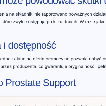
t może powodować skutki
lenia na składniki nie raportowano poważnych dział
tóre zwykle ustępują po kilku dniach. W razie jakic
 i dostępność
ednak aktualna oferta promocyjna pozwala nabyć pr
rzez producenta, co gwarantuje oryginalność i pełn
o Prostate Support