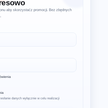
resowo
efonu aby skorzystaćz promocji. Bez zbędnych
.
ówienia
nia
zesłanie danych wyłącznie w celu realizacji