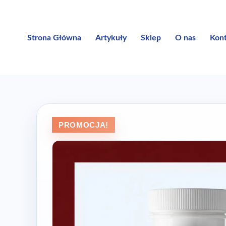
Przejdź
do
treści
Strona Główna
Artykuły
Sklep
O nas
Kon
PROMOCJA!