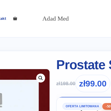
Adad Med
takt
Prostate
zł
99.00
zł
198.00
-5
OFERTA LIMITOWANA