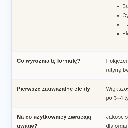
B
C
L-
Ek
Co wyróżnia tę formułę?
Połączen
rutynę b
Pierwsze zauważalne efekty
Większoś
po 3–4 t
Na co użytkownicy zwracają
Jakość s
uwagę?
dla orga