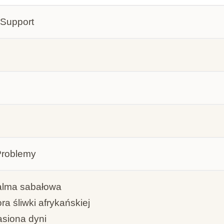
 Support
Problemy
alma sabałowa
ra śliwki afrykańskiej
siona dyni