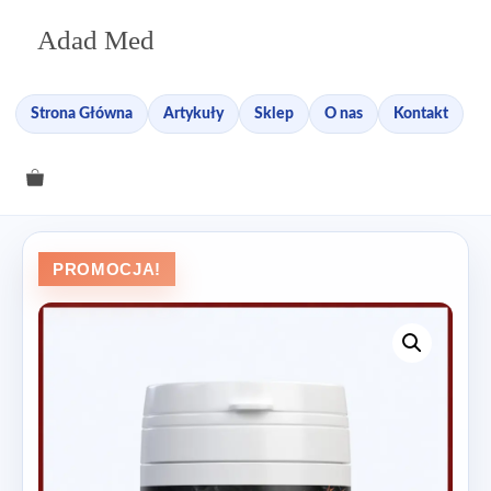
Przejdź
Adad Med
do
treści
Strona Główna
Artykuły
Sklep
O nas
Kontakt
PROMOCJA!