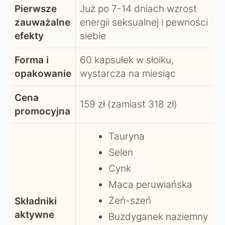
Pierwsze
Już po 7-14 dniach wzrost
zauważalne
energii seksualnej i pewności
efekty
siebie
Forma i
60 kapsułek w słoiku,
opakowanie
wystarcza na miesiąc
Cena
159 zł (zamiast 318 zł)
promocyjna
Tauryna
Selen
Cynk
Maca peruwiańska
Żeń-szeń
Składniki
aktywne
Buzdyganek naziemny