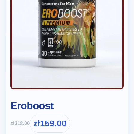
Eroboost
zł
159.00
zł
318.00