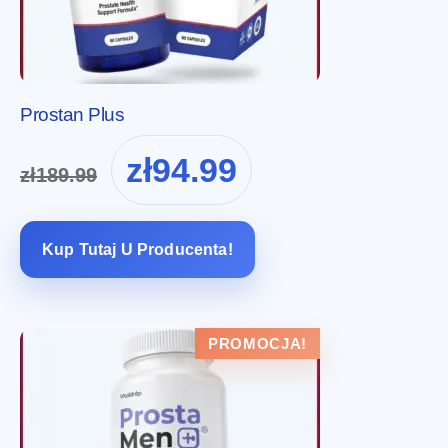
Prostan Plus
Pierwotna
Aktualna
zł
94.99
zł
189.99
cena
cena
wynosiła:
wynosi:
zł189.99.
zł94.99.
Kup Tutaj U Producenta!
PROMOCJA!