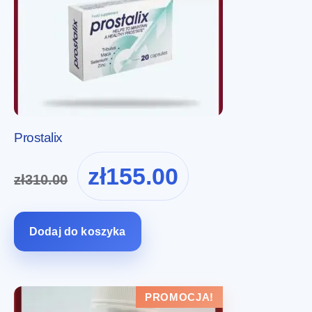
Prostalix
Pierwotna
Aktualna
zł
155.00
zł
310.00
cena
cena
wynosiła:
wynosi:
zł310.00.
zł155.00.
Dodaj do koszyka
PROMOCJA!