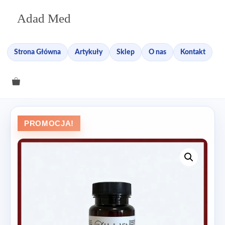
Przejdź
Adad Med
do
treści
Strona Główna
Artykuły
Sklep
O nas
Kontakt
PROMOCJA!