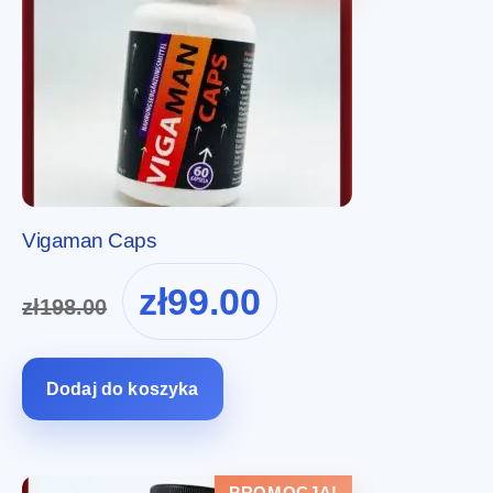
Vigaman Caps
Pierwotna
Aktualna
zł
99.00
zł
198.00
cena
cena
wynosiła:
wynosi:
zł198.00.
zł99.00.
Dodaj do koszyka
PROMOCJA!