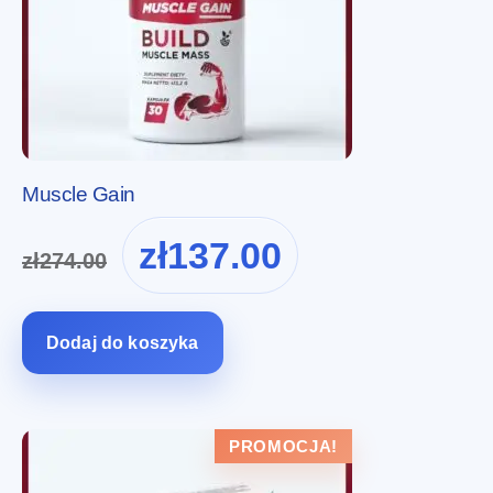
Muscle Gain
Pierwotna
Aktualna
zł
137.00
zł
274.00
cena
cena
wynosiła:
wynosi:
zł274.00.
zł137.00.
Dodaj do koszyka
PROMOCJA!