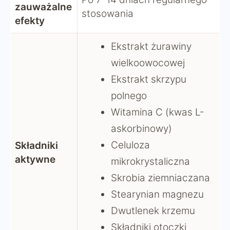
zauważalne
stosowania
efekty
Ekstrakt żurawiny
wielkoowocowej
Ekstrakt skrzypu
polnego
Witamina C (kwas L-
askorbinowy)
Celuloza
Składniki
aktywne
mikrokrystaliczna
Skrobia ziemniaczana
Stearynian magnezu
Dwutlenek krzemu
Składniki otoczki