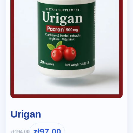
Urigan
zł
97.00
zł
194.00