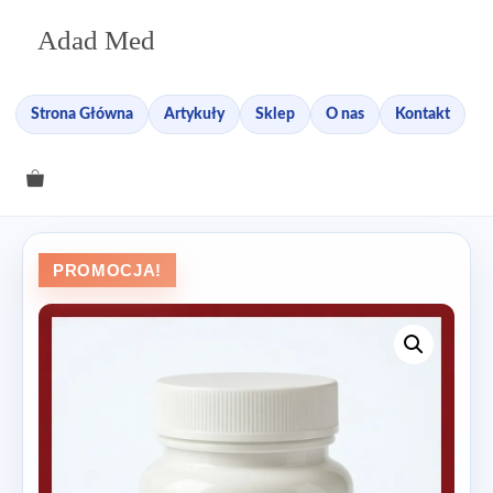
Przejdź
Adad Med
do
treści
Strona Główna
Artykuły
Sklep
O nas
Kontakt
PROMOCJA!