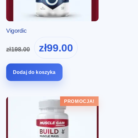
Vigordic
Pierwotna
Aktualna
zł
99.00
zł
198.00
cena
cena
wynosiła:
wynosi:
zł198.00.
zł99.00.
Dodaj do koszyka
PROMOCJA!