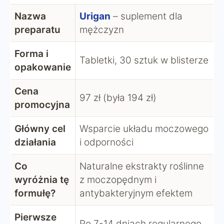
Nazwa
Urigan
– suplement dla
preparatu
mężczyzn
Forma i
Tabletki, 30 sztuk w blisterze
opakowanie
Cena
97 zł (była 194 zł)
promocyjna
Główny cel
Wsparcie układu moczowego
działania
i odporności
Co
Naturalne ekstrakty roślinne
wyróżnia tę
z moczopędnym i
formułę?
antybakteryjnym efektem
Pierwsze
Po 7-14 dniach regularnego