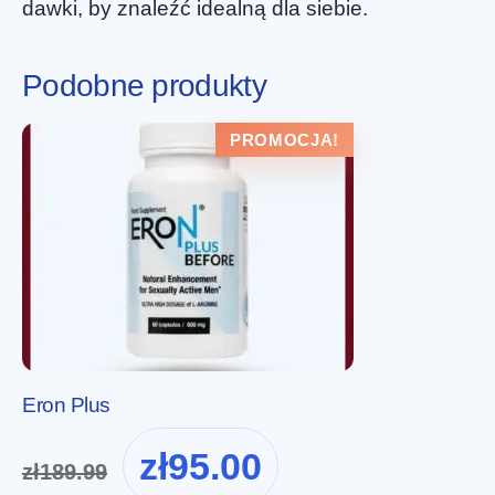
dawki, by znaleźć idealną dla siebie.
Podobne produkty
PROMOCJA!
Eron Plus
Pierwotna
Aktualna
zł
95.00
zł
189.99
cena
cena