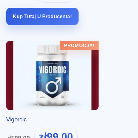
wynosiła:
wynosi:
zł189.99.
zł95.00.
Kup Tutaj U Producenta!
PROMOCJA!
Vigordic
Pierwotna
Aktualna
zł
99.00