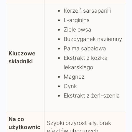
Korzeń sarsaparilli
L-arginina
Ziele owsa
Buzdyganek naziemny
Palma sabałowa
Kluczowe
Ekstrakt z kozłka
składniki
lekarskiego
Magnez
Cynk
Ekstrakt z żeń-szenia
Na co
Szybki przyrost siły, brak
użytkownic
efektów ubocznych,