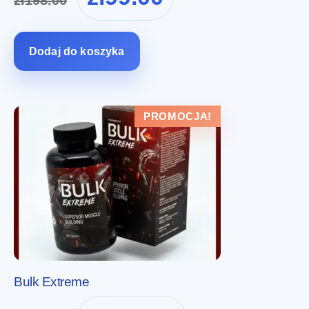
zł
198.00
cena
cena
wynosiła:
wynosi:
zł198.00.
zł99.00.
Dodaj do koszyka
PROMOCJA!
Bulk Extreme
Pierwotna
Aktualna