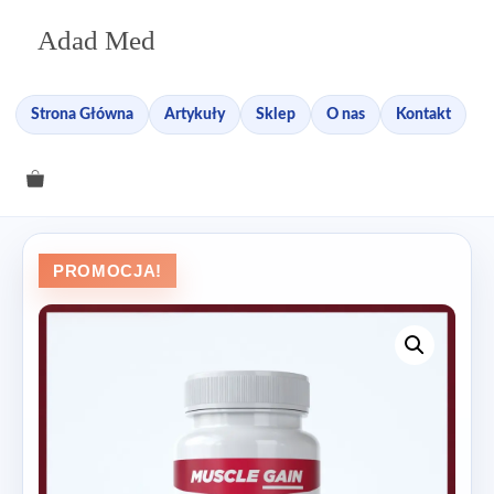
Przejdź
Adad Med
do
treści
Strona Główna
Artykuły
Sklep
O nas
Kontakt
PROMOCJA!