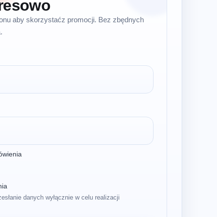
resowo
efonu aby skorzystaćz promocji. Bez zbędnych
.
ówienia
nia
zesłanie danych wyłącznie w celu realizacji