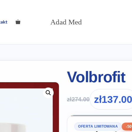
Adad Med
takt
Volbrofit
zł
137.0
zł
274.00
-5
OFERTA LIMITOWANA