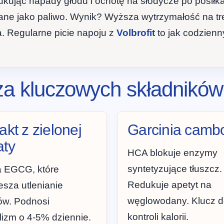
ukując napady głodu i ochotę na słodycze po posiłka
lane jako paliwo. Wynik? Wyższa wytrzymałość na tr
a. Regularne picie napoju z
Volbrofit
to jak codzienn
liza kluczowych składników
akt z zielonej
Garcinia camb
aty
HCA blokuje enzymy
syntetyzujące tłuszcz.
a EGCG, które
Redukuje apetyt na
esza utlenianie
węglowodany. Klucz 
ów. Podnosi
kontroli kalorii.
izm o 4-5% dziennie.