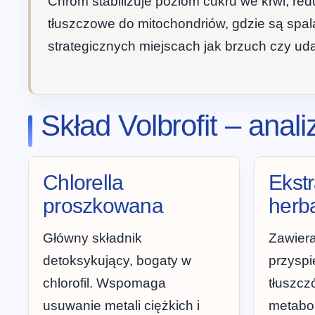
Chrom stabilizuje poziom cukru we krwi, red
tłuszczowe do mitochondriów, gdzie są spa
strategicznych miejscach jak brzuch czy ud
Skład Volbrofit – ana
Chlorella
Ekstr
proszkowana
herb
Główny składnik
Zawier
detoksykujący, bogaty w
przyspi
chlorofil. Wspomaga
tłuszcz
usuwanie metali ciężkich i
metabol