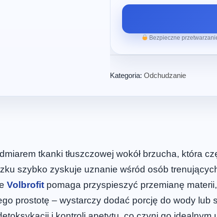
Bezpieczne przetwarzanie
Kategoria:
Odchudzanie
miarem tkanki tłuszczowej wokół brzucha, która cz
oszku szybko zyskuje uznanie wśród osób trenującyc
le
Volbrofit
pomaga przyspieszyć przemianę materii, 
jego prostotę – wystarczy dodać porcję do wody lub
etoksykacji i kontroli apetytu, co czyni go idealnym