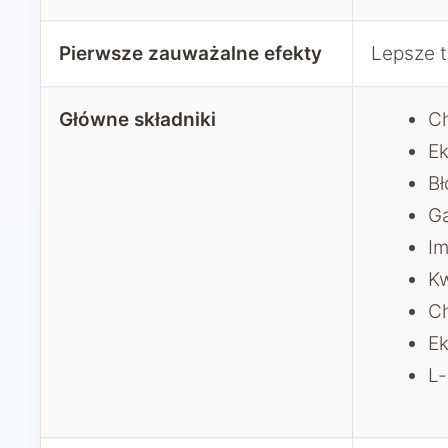
Pierwsze zauważalne efekty
Lepsze t
Główne składniki
Ch
Ek
Bł
Ga
Im
Kw
C
Ek
L-