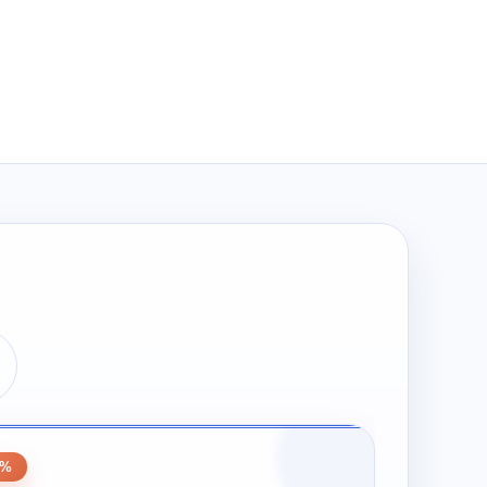
wynosiła:
wynosi:
zł274.00.
zł137.00.
0
0%