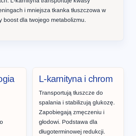
ch. L-karnityna transportuje kwasy
eningach i mniejsza tkanka tłuszczowa w
y boost dla twojego metabolizmu.
ogia
L-karnityna i chrom
Transportują tłuszcze do
spalania i stabilizują glukozę.
Zapobiegają zmęczeniu i
do
głodowi. Podstawa dla
długoterminowej redukcji.