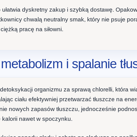
o ułatwia dyskretny zakup i szybką dostawę. Opakow
tkownicy chwalą neutralny smak, który nie psuje pora
ciężką pracę na siłowni.
a metabolizm i spalanie tł
etoksykacji organizmu za sprawą chlorelli, która wią
jąc ciału efektywniej przetwarzać tłuszcze na energ
danie nowych zapasów tłuszczu, jednocześnie podnos
e kalorii nawet w spoczynku.