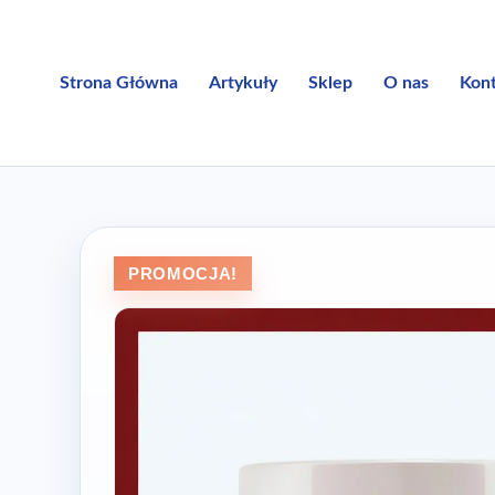
Przejdź
do
treści
Strona Główna
Artykuły
Sklep
O nas
Kon
PROMOCJA!