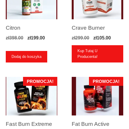
Citron
Crave Burner
Pierwotna
Aktualna
Pierwotna
Aktualn
zł
398.00
zł
199.00
zł
299.00
zł
105.00
cena
cena
cena
cena
Kup Tutaj U
wynosiła:
wynosi:
wynosiła:
wynosi:
Dodaj do koszyka
Producenta!
zł398.00.
zł199.00.
zł299.00.
zł105.00
PROMOCJA!
PROMOCJA!
Fast Burn Extreme
Fat Burn Active