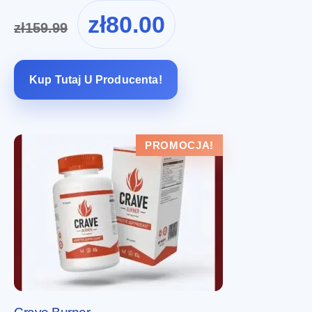
Pierwotna
Aktualna
zł
80.00
zł
159.99
cena
cena
wynosiła:
wynosi:
zł159.99.
zł80.00.
Kup Tutaj U Producenta!
PROMOCJA!