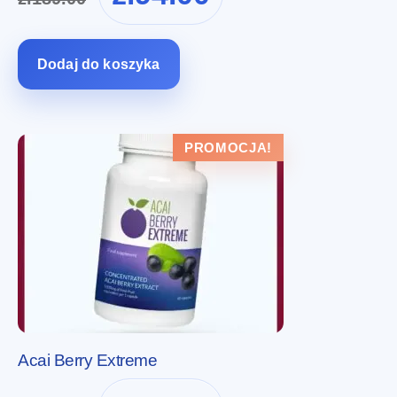
wynosiła:
wynosi:
zł189.00.
zł94.00.
Dodaj do koszyka
PROMOCJA!
Acai Berry Extreme
Pierwotna
Aktualna