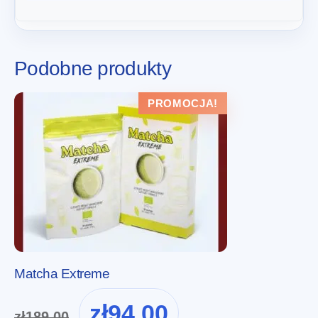
Podobne produkty
PROMOCJA!
Matcha Extreme
Pierwotna
Aktualna
zł
94.00
zł
189.00
cena
cena