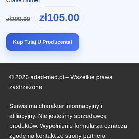
Crave Burner
Pierwotna
Aktualna
zł
105.00
zł
299.00
cena
cena
wynosiła:
wynosi:
zł299.00.
zł105.00.
Kup Tutaj U Producenta!
© 2026 adad-med.pl – Wszelkie prawa
zastrzeżone
Serwis ma charakter informacyjny i
afiliacyjny. Nie jesteśmy sprzedawcą
zł
179.99
Zamów teraz
produktów. Wypełnienie formularza oznacza
Pierwotna
Aktualna
zł
85.00
cena
cena
zgodę na kontakt ze strony partnera