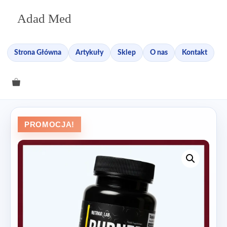
Przejdź
Adad Med
do
treści
Strona Główna
Artykuły
Sklep
O nas
Kontakt
PROMOCJA!