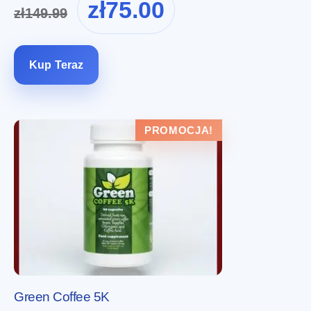
zł
75.00
zł
149.99
cena
cena
wynosiła:
wynosi:
zł149.99.
zł75.00.
Kup Teraz
PROMOCJA!
Green Coffee 5K