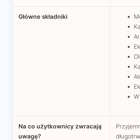
Główne składniki
M
K
Ar
Ek
Ol
K
Al
Ek
Wy
Na co użytkownicy zwracają
Przyjemn
uwagę?
długotrw