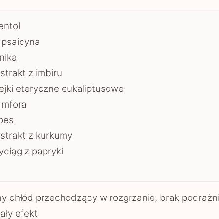
entol
apsaicyna
nika
strakt z imbiru
ejki eteryczne eukaliptusowe
amfora
oes
strakt z kurkumy
ciąg z papryki
y chłód przechodzący w rozgrzanie, brak podrażni
ały efekt