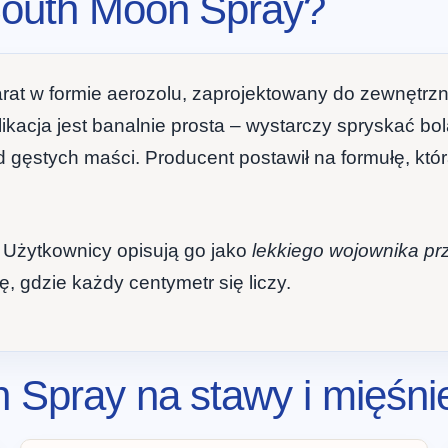
South Moon Spray?
arat w formie aerozolu, zaprojektowany do zewnętrz
ikacja jest banalnie prosta – wystarczy spryskać bo
d gęstych maści. Producent postawił na formułę, któ
. Użytkownicy opisują go jako
lekkiego wojownika pr
, gdzie każdy centymetr się liczy.
 Spray na stawy i mięśni