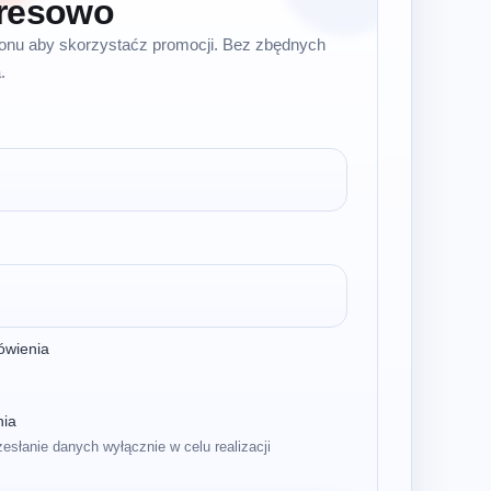
resowo
efonu aby skorzystaćz promocji. Bez zbędnych
.
ówienia
nia
zesłanie danych wyłącznie w celu realizacji