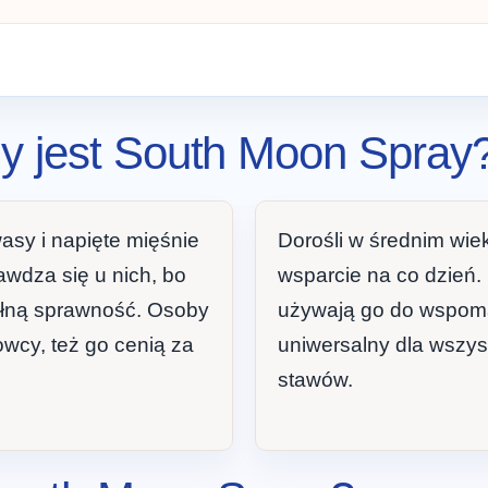
y jest South Moon Spray
asy i napięte mięśnie
Dorośli w średnim wie
awdza się u nich, bo
wsparcie na co dzień.
ełną sprawność. Osoby
używają go do wspoma
owcy, też go cenią za
uniwersalny dla wszys
stawów.