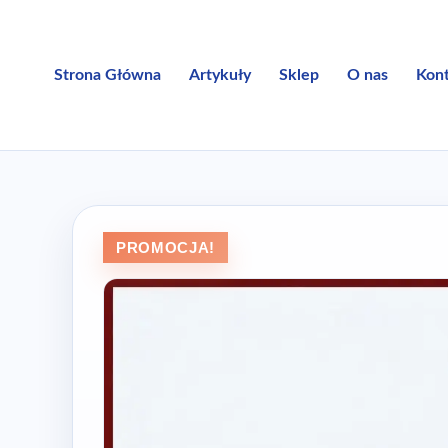
Przejdź
do
treści
Strona Główna
Artykuły
Sklep
O nas
Kon
PROMOCJA!