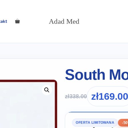
Adad Med
takt
South Mo
zł
169.0
zł
338.00
-5
OFERTA LIMITOWANA