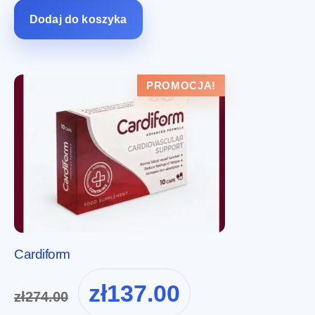
zł222.00.
zł111.00.
Dodaj do koszyka
PROMOCJA!
Cardiform
Pierwotna
Aktualna
zł
137.00
zł
274.00
cena
cena