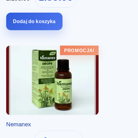
wynosiła:
wynosi:
zł198.00.
zł99.00.
Dodaj do koszyka
PROMOCJA!
Nemanex
Pierwotna
Aktualna