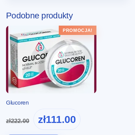
Podobne produkty
PROMOCJA!
Glucoren
Pierwotna
Aktualna
zł
111.00
zł
222.00
cena
cena
wynosiła:
wynosi: