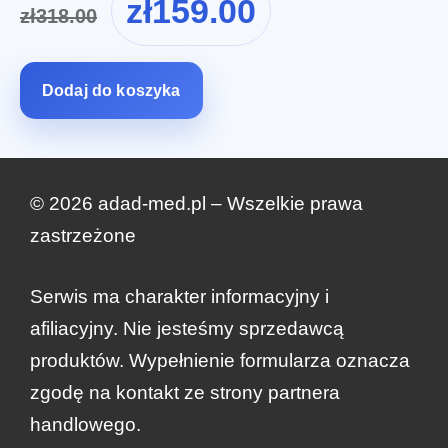
zł
159.00
zł
318.00
cena
cena
wynosiła:
wynosi:
zł318.00.
zł159.00.
Dodaj do koszyka
© 2026 adad-med.pl – Wszelkie prawa
zastrzeżone
Serwis ma charakter informacyjny i
afiliacyjny. Nie jesteśmy sprzedawcą
produktów. Wypełnienie formularza oznacza
zgodę na kontakt ze strony partnera
handlowego.