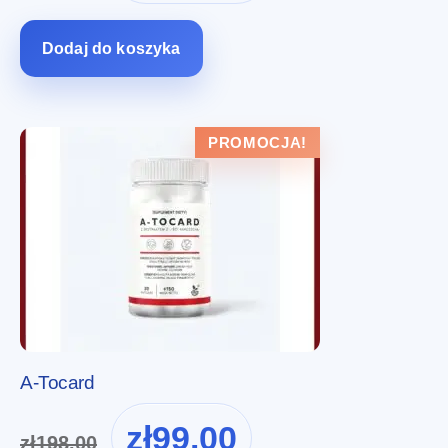
wynosiła:
wynosi:
zł274.00.
zł137.00.
Dodaj do koszyka
PROMOCJA!
A-Tocard
Pierwotna
Aktualna
zł
99.00
zł
198.00
cena
cena