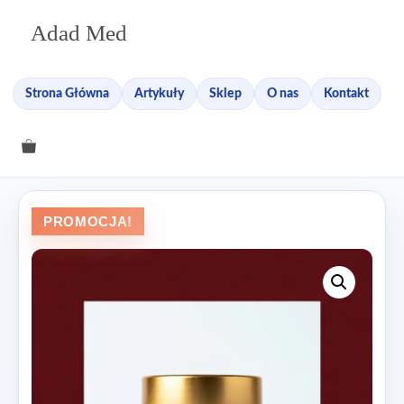
Przejdź
Adad Med
do
treści
Strona Główna
Artykuły
Sklep
O nas
Kontakt
PROMOCJA!