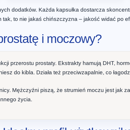
nych dodatków. Każda kapsułka dostarcza skoncentr
iem tak, to nie jakaś chińszczyzna – jakość widać po e
prostatę i moczowy?
ukcji przerostu prostaty. Ekstrakty hamują DHT, h
iesz do kibla. Działa też przeciwzapalnie, co łagodz
icy. Mężczyźni piszą, że strumień moczu jest jak za
ennego życia.