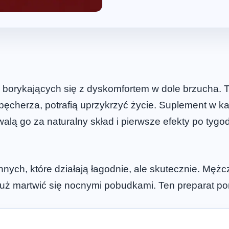
borykających się z dyskomfortem w dole brzucha. T
pęcherza, potrafią uprzykrzyć życie. Suplement w k
lą go za naturalny skład i pierwsze efekty po tygod
innych, które działają łagodnie, ale skutecznie. Męż
już martwić się nocnymi pobudkami. Ten preparat p