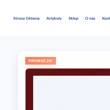
Przejdź
do
treści
Strona Główna
Artykuły
Sklep
O nas
Kon
PROMOCJA!