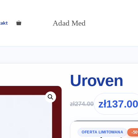
Adad Med
takt
Uroven
zł
137.0
zł
274.00
-5
OFERTA LIMITOWANA