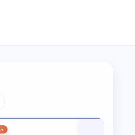
wynosiła:
wynosi:
zł274.00.
zł137.00.
0
0%