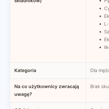
składników)
P
Cy
Ek
L-
S
Ek
li
Kategoria
Dla mężc
Na co użytkownicy zwracają
Brak sku
uwagę?