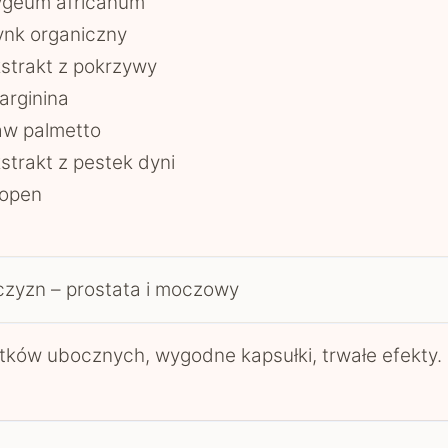
ygeum africanum
nk organiczny
strakt z pokrzywy
arginina
aw palmetto
strakt z pestek dyni
kopen
zyzn – prostata i moczowy
tków ubocznych, wygodne kapsułki, trwałe efekty.