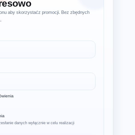
resowo
efonu aby skorzystaćz promocji. Bez zbędnych
.
ówienia
nia
zesłanie danych wyłącznie w celu realizacji