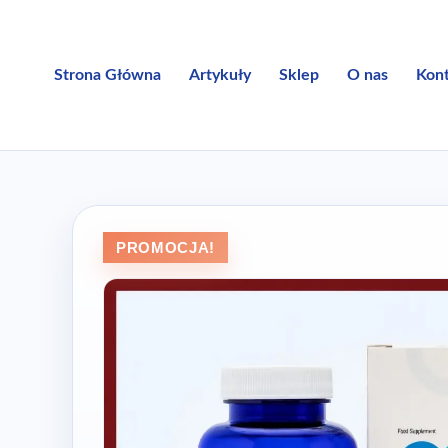
Przejdź
do
treści
Strona Główna
Artykuły
Sklep
O nas
Kon
PROMOCJA!