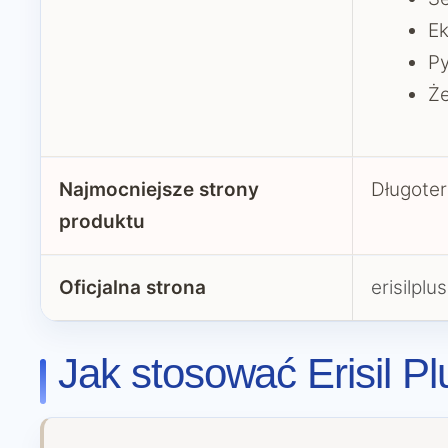
Ek
P
Ż
Najmocniejsze strony
Długoter
produktu
Oficjalna strona
erisilplus
Jak stosować Erisil P