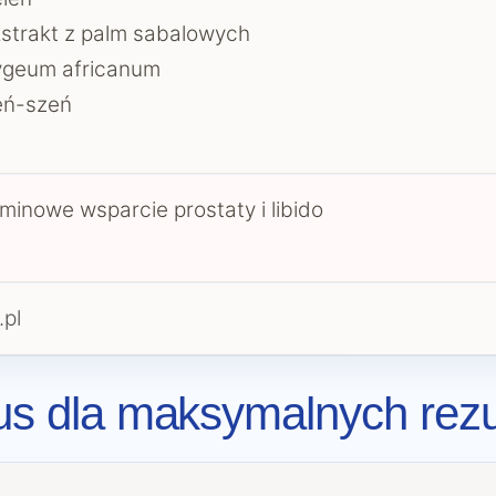
strakt z palm sabalowych
ygeum africanum
eń-szeń
minowe wsparcie prostaty i libido
.pl
lus dla maksymalnych rez