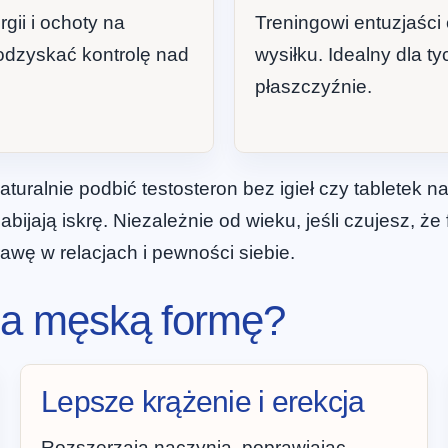
gii i ochoty na
Treningowi entuzjaści 
odzyskać kontrolę nad
wysiłku. Idealny dla 
płaszczyźnie.
naturalnie podbić testosteron bez igieł czy tabletek
abijają iskrę. Niezależnie od wieku, jeśli czujesz, że
awę w relacjach i pewności siebie.
s na męską formę?
Lepsze krążenie i erekcja
Rozszerzają naczynia, poprawiając