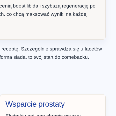
cenią boost libida i szybszą regenerację po
tych, co chcą maksować wyniki na każdej
 na receptę. Szczególnie sprawdza się u facetów
 forma siada, to twój start do comebacku.
Wsparcie prostaty
Ekstrakty roślinne chronią gruczoł