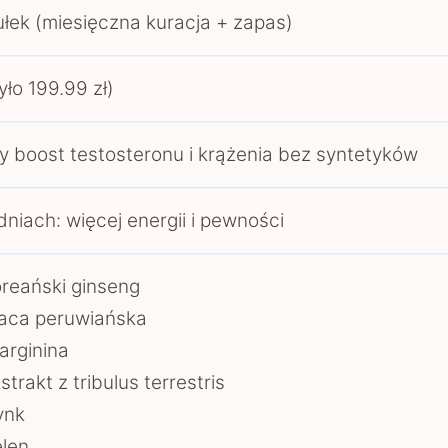
łek (miesięczna kuracja + zapas)
yło 199.99 zł)
y boost testosteronu i krążenia bez syntetyków
dniach: więcej energii i pewności
reański ginseng
aca peruwiańska
arginina
strakt z tribulus terrestris
ynk
len