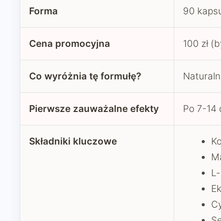
Forma
90 kapsu
Cena promocyjna
100 zł (b
Co wyróżnia tę formułę?
Naturaln
Pierwsze zauważalne efekty
Po 7-14 
Składniki kluczowe
Ko
M
L-
Ek
C
Se