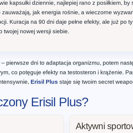
ie kapsułki dziennie, najlepiej rano z posiłkiem, by 
ko zauważają, jak energia rośnie, a wieczorne wyzwan
. Kuracja na 90 dni daje pełne efekty, ale już po ty
 twojej nowej wersji siebie.
ierwsze dni to adaptacja organizmu, potem następu
wym, co potęguje efekty na testosteron i krążenie. P
intensywnie,
Erisil Plus
staje się twoim secret weapo
zony Erisil Plus?
Aktywni sport