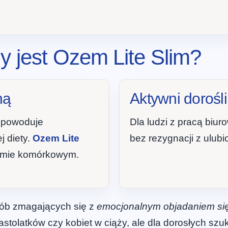
y jest Ozem Lite Slim?
ną
Aktywni dorośli
m powoduje
Dla ludzi z pracą biu
 diety.
Ozem Lite
bez rezygnacji z ulub
iomie komórkowym.
sób zmagających się z
emocjonalnym objadaniem si
 nastolatków czy kobiet w ciąży, ale dla dorosłych 