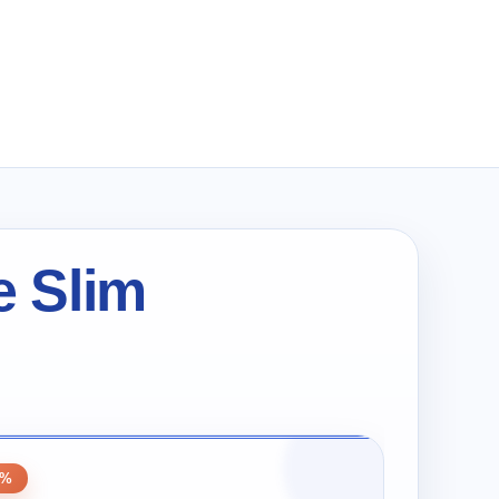
wynosiła:
wynosi:
zł199.00.
zł0.01.
e Slim
0%