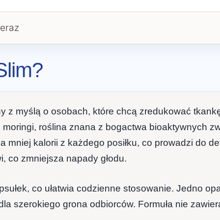
eraz
Slim?
ny z myślą o osobach, które chcą zredukować tkan
iści moringi, roślina znana z bogactwa bioaktywnyc
 mniej kalorii z każdego posiłku, co prowadzi do de
wi, co zmniejsza napady głodu.
apsułek, co ułatwia codzienne stosowanie. Jedno op
dla szerokiego grona odbiorców. Formuła nie zawier