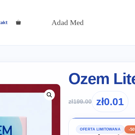
Adad Med
takt
Ozem Lit
zł
0.01
zł
199.00
-5
OFERTA LIMITOWANA