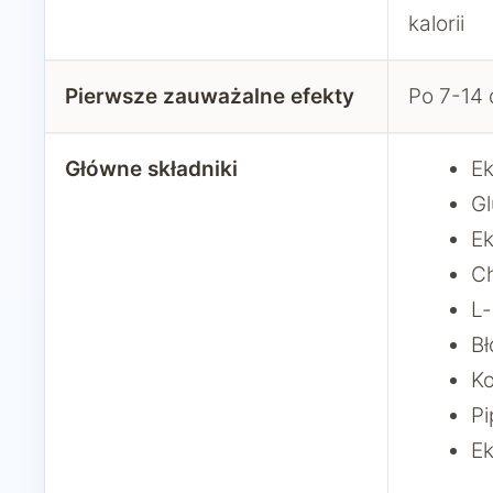
kalorii
Pierwsze zauważalne efekty
Po 7-14 
Główne składniki
Ek
G
Ek
C
L-
Bł
K
Pi
Ek