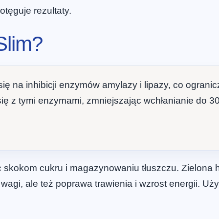
tęguje rezultaty.
Slim?
się na inhibicji enzymów amylazy i lipazy, co ograni
 się z tymi enzymami, zmniejszając wchłanianie do 
ąc skokom cukru i magazynowaniu tłuszczu. Zielona h
 wagi, ale też poprawa trawienia i wzrost energii. Uży