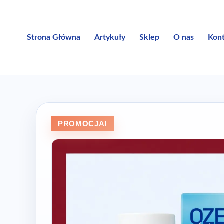
Przejdź
do
treści
Strona Główna
Artykuły
Sklep
O nas
Kon
PROMOCJA!