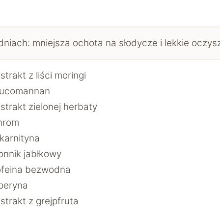
dniach: mniejsza ochota na słodycze i lekkie oczys
strakt z liści moringi
lucomannan
strakt zielonej herbaty
hrom
karnityna
onnik jabłkowy
ofeina bezwodna
peryna
strakt z grejpfruta