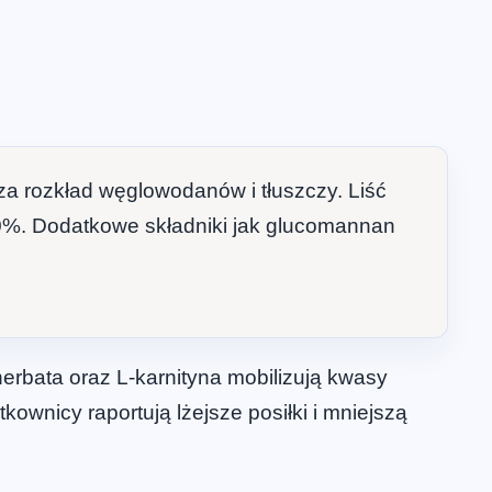
cza rozkład węglowodanów i tłuszczy. Liść
30%. Dodatkowe składniki jak glucomannan
erbata oraz L-karnityna mobilizują kwasy
tkownicy raportują lżejsze posiłki i mniejszą