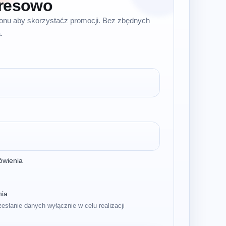
resowo
efonu aby skorzystaćz promocji. Bez zbędnych
.
ówienia
nia
zesłanie danych wyłącznie w celu realizacji