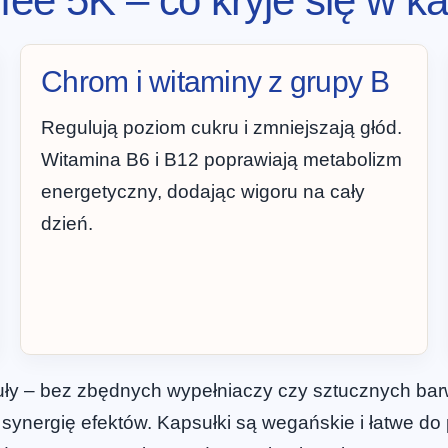
fee 5K – co kryje się w k
Chrom i witaminy z grupy B
Regulują poziom cukru i zmniejszają głód.
Witamina B6 i B12 poprawiają metabolizm
energetyczny, dodając wigoru na cały
dzień.
uły – bez zbędnych wypełniaczy czy sztucznych bar
ynergię efektów. Kapsułki są wegańskie i łatwe do 