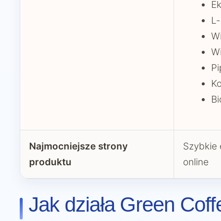
Ek
L-
W
Wi
Pi
Ko
Bi
Najmocniejsze strony
Szybkie 
produktu
online
Jak działa Green Cof