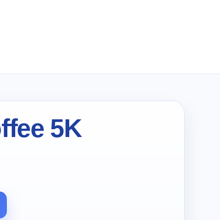
wynosiła:
wynosi:
zł159.99.
zł80.00.
ffee 5K