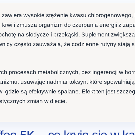
K
zawiera wysokie stężenie kwasu chlorogenowego, któ
 krwi i zmusza organizm do czerpania energii z za
ochotę na słodycze i przekąski. Suplement zwiększ
nicy często zauważają, że codzienne rutyny stają si
nych procesach metabolicznych, bez ingerencji w h
nizmu, usuwając nadmiar toksyn, które spowalniają 
w, gdzie są efektywnie spalane. Efekt ten jest szcz
astycznych zmian w diecie.