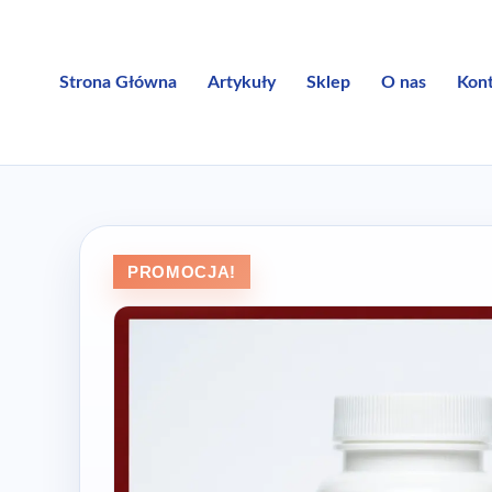
Przejdź
do
treści
Strona Główna
Artykuły
Sklep
O nas
Kon
PROMOCJA!