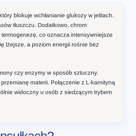
ry blokuje wchłanianie glukozy w jelitach.
pasów tłuszczu. Dodatkowo, chrom
a termogenezę, co oznacza intensywniejsze
ę lżejsze, a poziom energii rośnie bez
ormony czy enzymy w sposób sztuczny.
przemianę materii. Połączenie z L-karnityną
ególnie widoczny u osób z siedzącym trybem