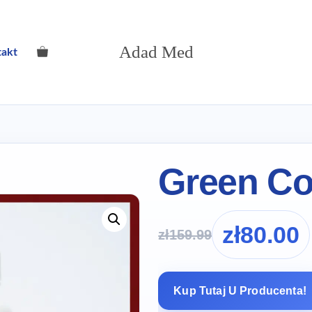
Adad Med
takt
Green Co
zł
80.00
zł
159.99
Kup Tutaj U Producenta!