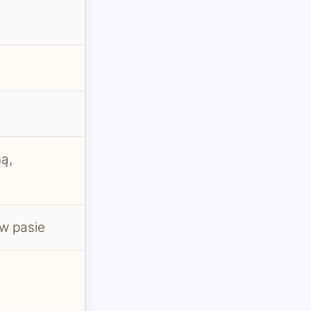
ą,
 w pasie