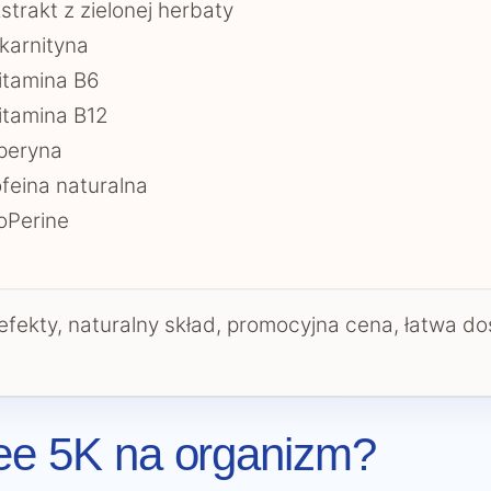
strakt z zielonej herbaty
karnityna
itamina B6
tamina B12
peryna
feina naturalna
oPerine
efekty, naturalny skład, promocyjna cena, łatwa d
fee 5K na organizm?