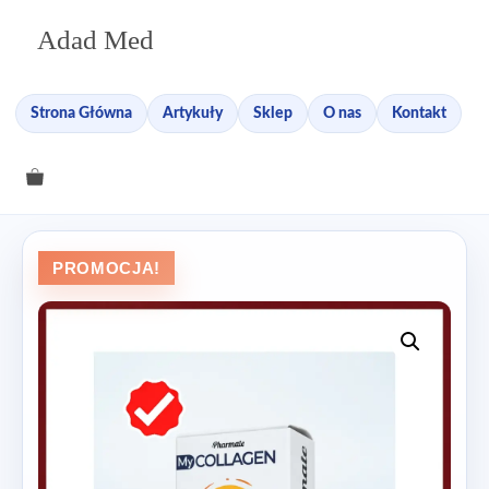
Przejdź
Adad Med
do
treści
Strona Główna
Artykuły
Sklep
O nas
Kontakt
PROMOCJA!