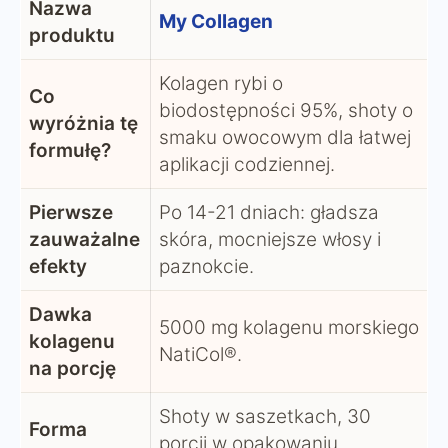
Nazwa
My Collagen
produktu
Kolagen rybi o
Co
biodostępności 95%, shoty o
wyróżnia tę
smaku owocowym dla łatwej
formułę?
aplikacji codziennej.
Pierwsze
Po 14-21 dniach: gładsza
zauważalne
skóra, mocniejsze włosy i
efekty
paznokcie.
Dawka
5000 mg kolagenu morskiego
kolagenu
NatiCol®.
na porcję
Shoty w saszetkach, 30
Forma
porcji w opakowaniu.