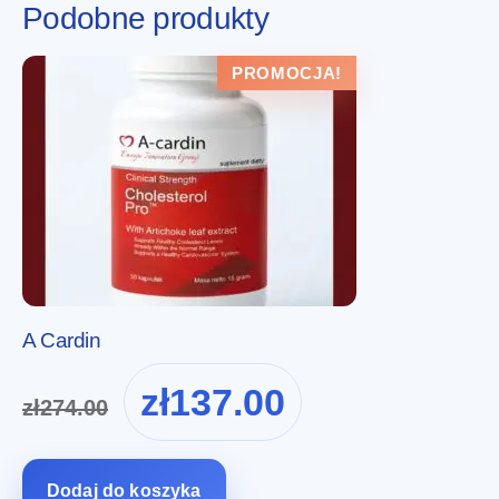
Podobne produkty
PROMOCJA!
A Cardin
Pierwotna
Aktualna
zł
137.00
zł
274.00
cena
cena
wynosiła:
wynosi:
zł274.00.
zł137.00.
Dodaj do koszyka