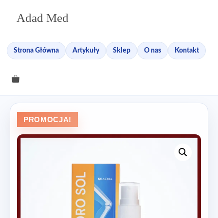
Przejdź
Adad Med
do
treści
Strona Główna
Artykuły
Sklep
O nas
Kontakt
PROMOCJA!