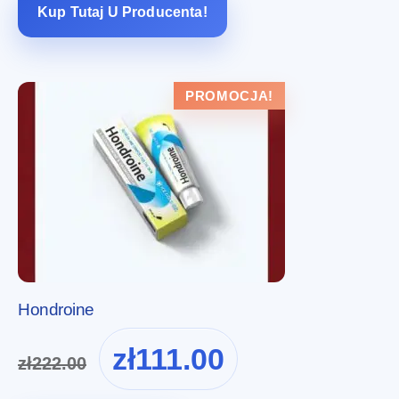
Kup Tutaj U Producenta!
PROMOCJA!
Hondroine
Pierwotna
Aktualna
zł
111.00
zł
222.00
cena
cena
wynosiła:
wynosi: