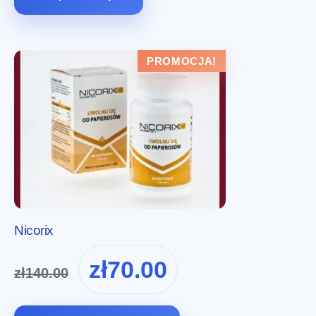
PROMOCJA!
Nicorix
Pierwotna
Aktualna
zł
70.00
zł
140.00
cena
cena
wynosiła:
wynosi:
zł140.00.
zł70.00.