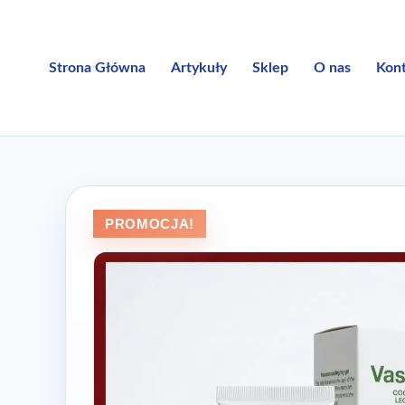
Przejdź
do
treści
Strona Główna
Artykuły
Sklep
O nas
Kon
PROMOCJA!