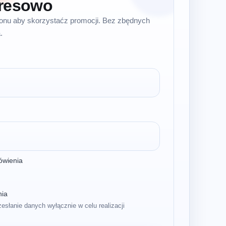
resowo
efonu aby skorzystaćz promocji. Bez zbędnych
.
ówienia
nia
zesłanie danych wyłącznie w celu realizacji