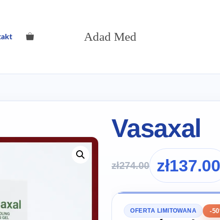
Adad Med
takt
Vasaxal
zł
137.0
zł
274.00
-5
OFERTA LIMITOWANA