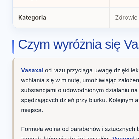
Kategoria
Zdrowie
Czym wyróżnia się Vas
Vasaxal
od razu przyciąga uwagę dzięki lekk
wchłania się w minutę, umożliwiając założen
substancjami o udowodnionym działaniu na n
spędzających dzień przy biurku. Kolejnym a
miejsca.
Formuła wolna od parabenów i sztucznych ba
zapach, który nie drażni zmysłów.
Vasaxal
t