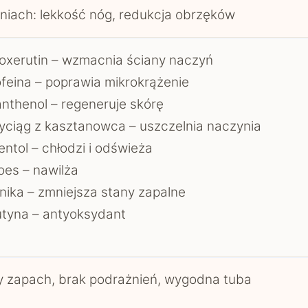
niach: lekkość nóg, redukcja obrzęków
oxerutin – wzmacnia ściany naczyń
feina – poprawia mikrokrążenie
nthenol – regeneruje skórę
ciąg z kasztanowca – uszczelnia naczynia
ntol – chłodzi i odświeża
oes – nawilża
nika – zmniejsza stany zapalne
tyna – antyoksydant
y zapach, brak podrażnień, wygodna tuba