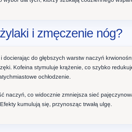
 żylaki i zmęczenie nóg?
 i docierając do głębszych warstw naczyń krwionośny
brzęki. Kofeina stymuluje krążenie, co szybko reduk
atychmiastowe ochłodzenie.
 naczyń, co widocznie zmniejsza sieć pajęczynowat
Efekty kumulują się, przynosząc trwałą ulgę.