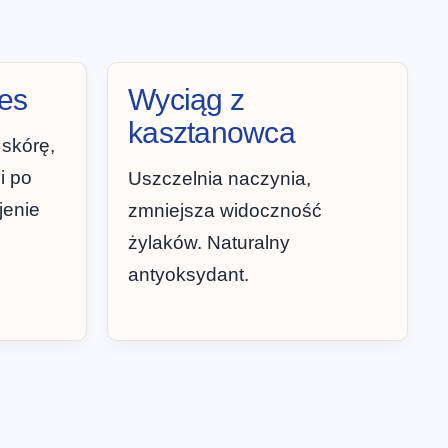
oes
Wyciąg z
kasztanowca
 skórę,
i po
Uszczelnia naczynia,
jenie
zmniejsza widoczność
żylaków. Naturalny
antyoksydant.