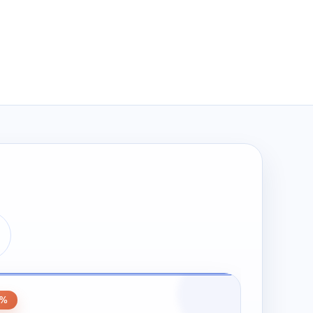
wynosiła:
wynosi:
zł274.00.
zł137.00.
0
0%