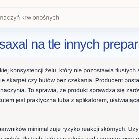
 naczyń krwionośnych
axal na tle innych prepa
iej konsystencji żelu, który nie pozostawia tłustych
ie skarpet czy butów bez czekania. Producent posta
aczynia. To sprawia, że produkt sprawdza się zarów
tutem jest praktyczna tuba z aplikatorem, ułatwiają
rwników minimalizuje ryzyko reakcji skórnych. Użyt
o wybór dla tych, którzy szukają codziennego wsparc