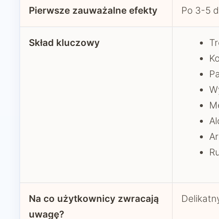
Pierwsze zauważalne efekty
Po 3-5 d
Skład kluczowy
Tr
Ko
Pa
Wy
Me
Al
Ar
Ru
Na co użytkownicy zwracają
Delikatn
uwagę?