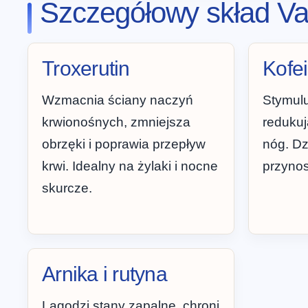
Szczegółowy skład Va
Troxerutin
Kofe
Wzmacnia ściany naczyń
Stymulu
krwionośnych, zmniejsza
reduku
obrzęki i poprawia przepływ
nóg. Dz
krwi. Idealny na żylaki i nocne
przynos
skurcze.
Arnika i rutyna
Lagodzi stany zapalne, chroni