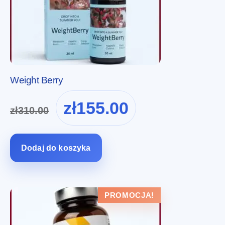
Weight Berry
Pierwotna
Aktualna
zł
155.00
zł
310.00
cena
cena
wynosiła:
wynosi:
zł310.00.
zł155.00.
Dodaj do koszyka
PROMOCJA!