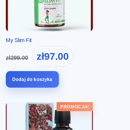
My Slim Fit
Pierwotna
Aktualna
zł
97.00
zł
299.00
cena
cena
wynosiła:
wynosi:
zł299.00.
zł97.00.
Dodaj do koszyka
PROMOCJA!