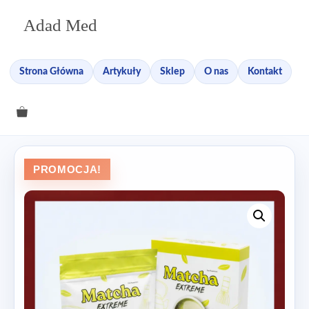
Przejdź
Adad Med
do
treści
Strona Główna
Artykuły
Sklep
O nas
Kontakt
PROMOCJA!