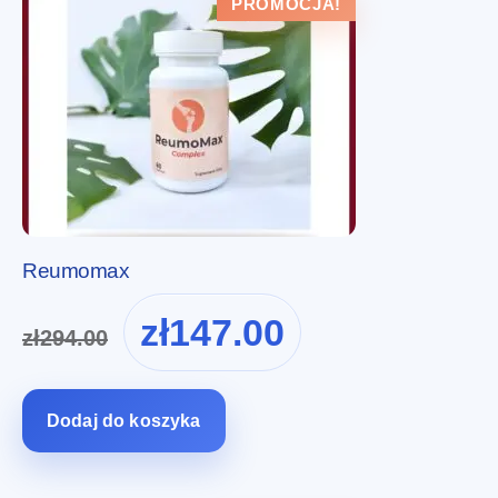
PROMOCJA!
Reumomax
Pierwotna
Aktualna
zł
147.00
zł
294.00
cena
cena
wynosiła:
wynosi:
zł294.00.
zł147.00.
Dodaj do koszyka