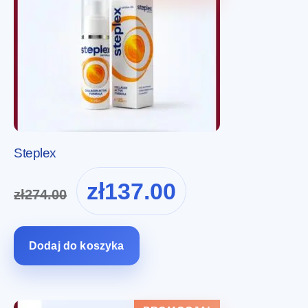
Steplex
Pierwotna
Aktualna
zł
137.00
zł
274.00
cena
cena
wynosiła:
wynosi:
zł274.00.
zł137.00.
Dodaj do koszyka