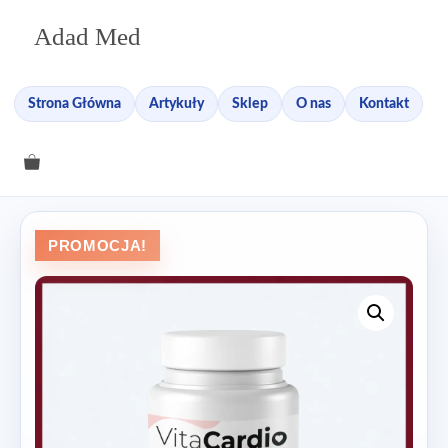
Przejdź
Adad Med
do
treści
Strona Główna
Artykuły
Sklep
O nas
Kontakt
PROMOCJA!