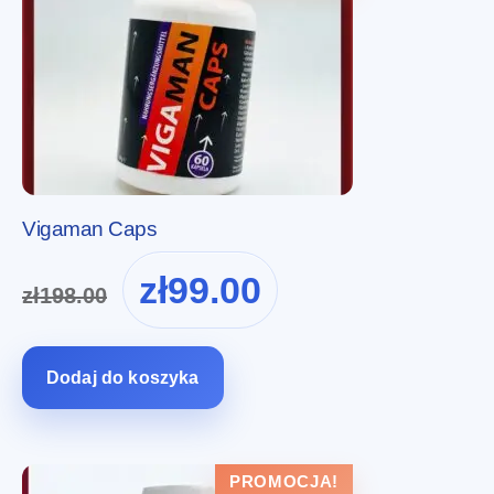
Vigaman Caps
Pierwotna
Aktualna
zł
99.00
zł
198.00
cena
cena
wynosiła:
wynosi:
zł198.00.
zł99.00.
Dodaj do koszyka
PROMOCJA!