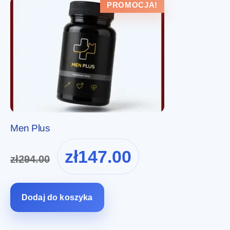
PROMOCJA!
Men Plus
Pierwotna
Aktualna
zł
147.00
zł
294.00
cena
cena
wynosiła:
wynosi:
zł294.00.
zł147.00.
Dodaj do koszyka