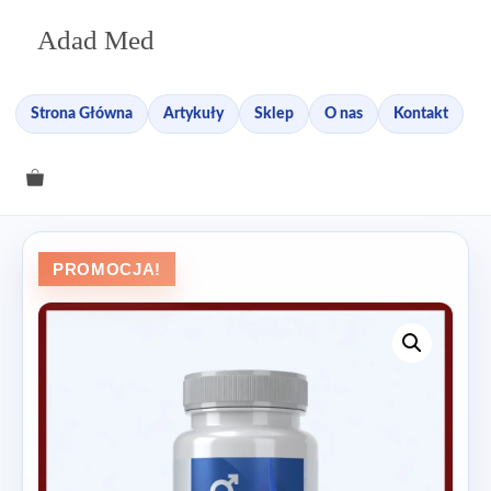
Przejdź
Adad Med
do
treści
Strona Główna
Artykuły
Sklep
O nas
Kontakt
PROMOCJA!