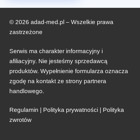
© 2026 adad-med.pl – Wszelkie prawa
zastrzeżone
Serwis ma charakter informacyjny i
afiliacyjny. Nie jesteśmy sprzedawcą
produktów. Wypełnienie formularza oznacza
zgodę na kontakt ze strony partnera
handlowego.
Regulamin
|
Polityka prywatności
|
Polityka
zwrotów
zł
198.00
Zamów teraz
Pierwotna
Aktualna
zł
99.00
cena
cena