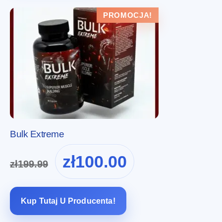
PROMOCJA!
Bulk Extreme
Pierwotna
Aktualna
zł
100.00
zł
199.99
cena
cena
wynosiła:
wynosi:
zł199.99.
zł100.00.
Kup Tutaj U Producenta!