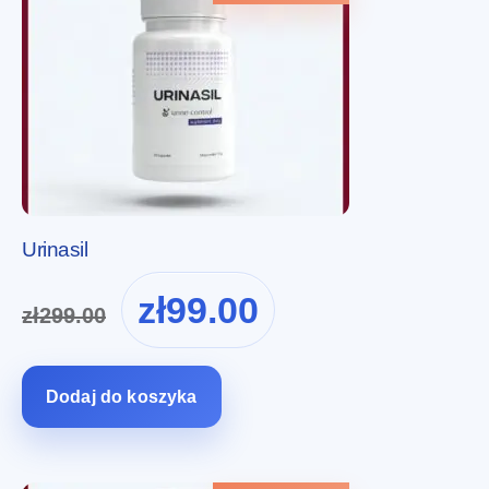
Urinasil
Pierwotna
Aktualna
zł
99.00
zł
299.00
cena
cena
wynosiła:
wynosi:
zł299.00.
zł99.00.
Dodaj do koszyka