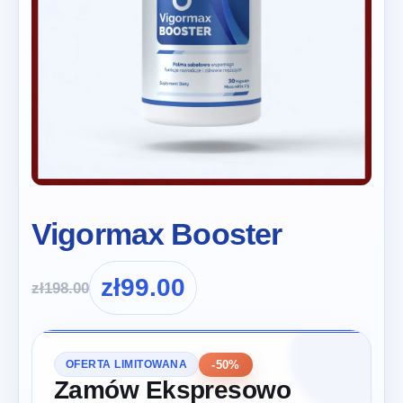
Vigormax Booster
zł
99.00
zł
198.00
-50%
OFERTA LIMITOWANA
Zamów Ekspresowo