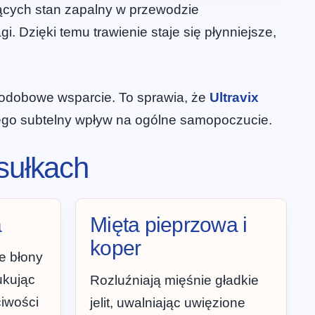
ących stan zapalny w przewodzie
. Dzięki temu trawienie staje się płynniejsze,
łodobowe wsparcie. To sprawia, że
Ultravix
jego subtelny wpływ na ogólne samopoczucie.
psułkach
a
Mięta pieprzowa i
koper
e błony
ukując
Rozluźniają mięśnie gładkie
ciwości
jelit, uwalniając uwięzione