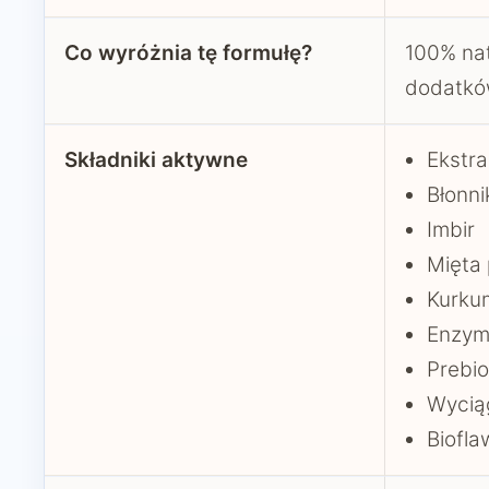
Co wyróżnia tę formułę?
100% nat
dodatk
Składniki aktywne
Ekstra
Błonni
Imbir
Mięta
Kurku
Enzym
Prebio
Wyciąg
Biofla