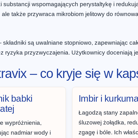
substancji wspomagających perystaltykę i redukuj
, ale także przywraca mikrobiom jelitowy do równowagi
– składniki są uwalniane stopniowo, zapewniając ca
z ryzyka przyzwyczajenia. Użytkownicy doceniają 
ravix – co kryje się w ka
ik babki
Imbir i kurkum
atej
Łagodzą stany zapaln
śluzowej żołądka, red
e wypróżnienia,
zgagę i bóle. Ich właś
jąc nadmiar wody i