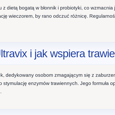
u z dietą bogatą w błonnik i probiotyki, co wzmacnia
ację wieczorem, by rano odczuć różnicę. Regularność
travix i jak wspiera trawie
łek, dedykowany osobom zmagającym się z zaburzenia
o stymulację enzymów trawiennych. Jego formuła opie
.