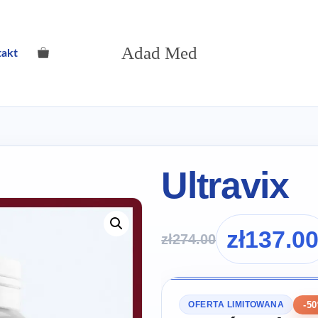
Adad Med
takt
Ultravix
zł
137.0
zł
274.00
-5
OFERTA LIMITOWANA