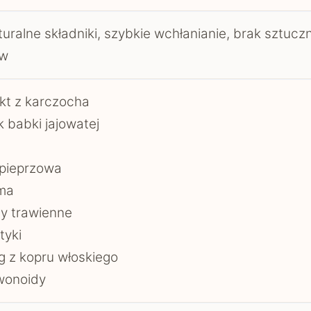
uralne składniki, szybkie wchłanianie, brak sztucz
ów
kt z karczocha
k babki jajowatej
 pieprzowa
ma
y trawienne
tyki
 z kopru włoskiego
wonoidy