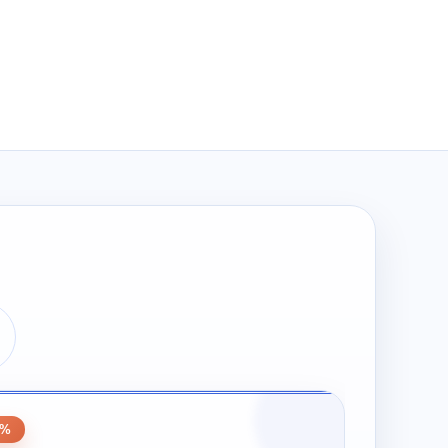
wynosiła:
wynosi:
zł274.00.
zł137.00.
0
0%