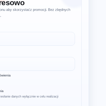
resowo
efonu aby skorzystaćz promocji. Bez zbędnych
.
ówienia
nia
zesłanie danych wyłącznie w celu realizacji