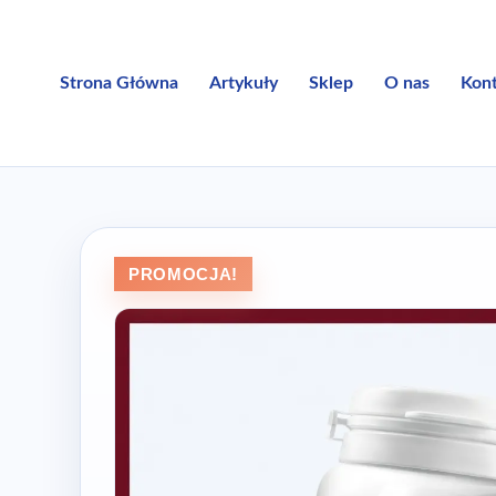
Przejdź
do
treści
Strona Główna
Artykuły
Sklep
O nas
Kon
PROMOCJA!