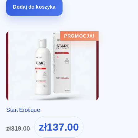
zł299.00.
zł99.00.
Dodaj do koszyka
PROMOCJA!
Start Erotique
Pierwotna
Aktualna
zł
137.00
zł
319.00
cena
cena
wynosiła:
wynosi: