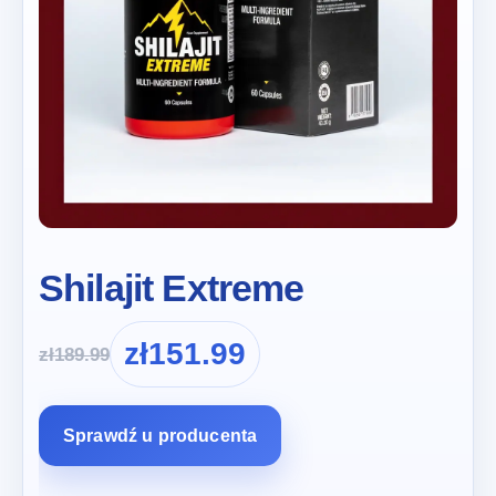
Shilajit Extreme
zł
151.99
zł
189.99
Sprawdź u producenta