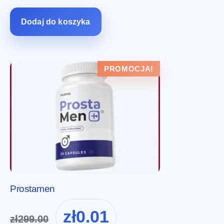
zł319.00.
zł137.00.
Dodaj do koszyka
PROMOCJA!
Prostamen
Pierwotna
Aktualna
zł
0.01
zł
299.00
cena
cena