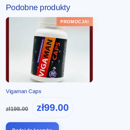
Podobne produkty
PROMOCJA!
Vigaman Caps
Pierwotna
Aktualna
zł
99.00
zł
198.00
cena
cena
wynosiła:
wynosi:
zł198.00.
zł99.00.