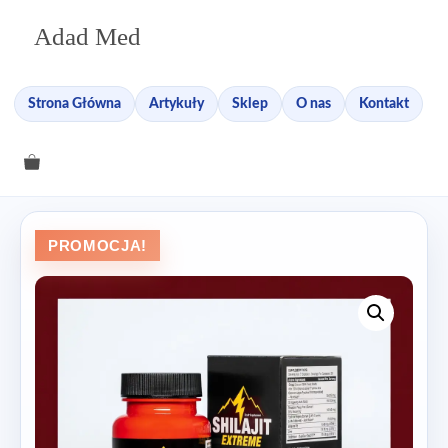
Przejdź
Adad Med
do
treści
Strona Główna
Artykuły
Sklep
O nas
Kontakt
PROMOCJA!