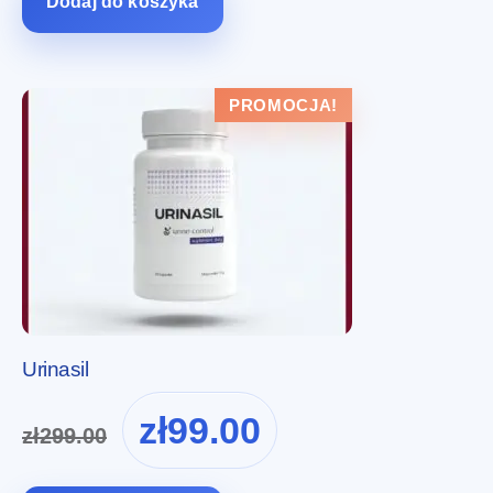
Dodaj do koszyka
PROMOCJA!
Urinasil
Pierwotna
Aktualna
zł
99.00
zł
299.00
cena
cena
wynosiła:
wynosi: