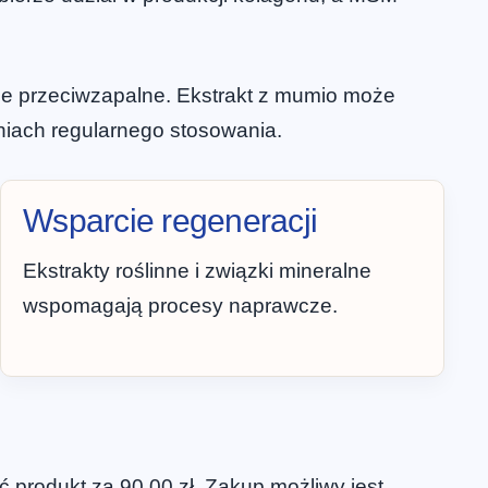
ie przeciwzapalne. Ekstrakt z mumio może
niach regularnego stosowania.
Wsparcie regeneracji
Ekstrakty roślinne i związki mineralne
wspomagają procesy naprawcze.
 produkt za 90,00 zł. Zakup możliwy jest