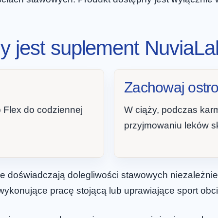
y jest suplement NuviaLa
Zachowaj ostr
 Flex do codziennej
W ciąży, podczas karm
przyjmowaniu leków sk
óre doświadczają dolegliwości stawowych niezależnie
 wykonujące pracę stojącą lub uprawiające sport obc