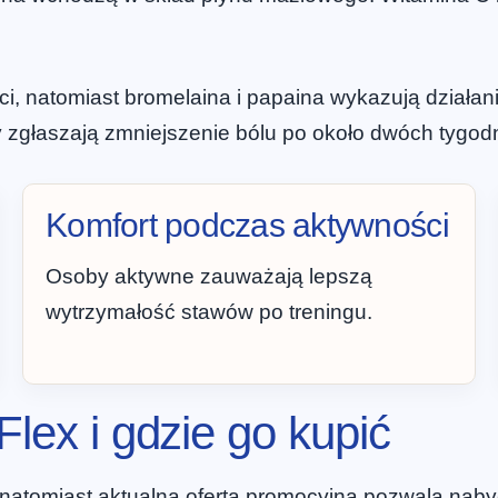
, natomiast bromelaina i papaina wykazują działan
 zgłaszają zmniejszenie bólu po około dwóch tygod
Komfort podczas aktywności
Osoby aktywne zauważają lepszą
wytrzymałość stawów po treningu.
Flex i gdzie go kupić
atomiast aktualna oferta promocyjna pozwala nabyć