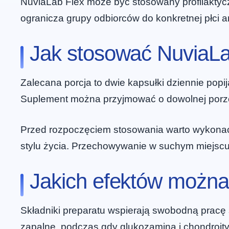
NuviaLab Flex może być stosowany profilaktyc
ogranicza grupy odbiorców do konkretnej płci an
Jak stosować NuviaLab
Zalecana porcja to dwie kapsułki dziennie popij
Suplement można przyjmować o dowolnej porze
Przed rozpoczęciem stosowania warto wykonać 
stylu życia. Przechowywanie w suchym miejscu
Jakich efektów można
Składniki preparatu wspierają swobodną pracę 
zapalne, podczas gdy glukozamina i chondroit