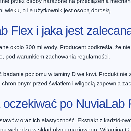
znie przez osoby narażone na przeciążenia mechani
i wieku, o ile użytkownik jest osobą dorosłą.
 Flex i jaka jest zaleca
ane około 300 ml wody. Producent podkreśla, że nie 
, pod warunkiem zachowania regularności.
badanie poziomu witaminy D we krwi. Produkt nie z
 chronionym przed światłem i wilgocią zapewnia zac
 oczekiwać po NuviaLab 
stawów oraz ich elastyczność. Ekstrakt z kadzidło
yna wchodzą w skład płynu maziowego. Witamina C b