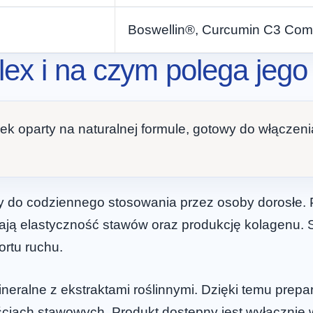
Boswellin®, Curcumin C3 Co
ex i na czym polega jego 
ek oparty na naturalnej formule, gotowy do włączen
 do codziennego stosowania przez osoby dorosłe. P
rają elastyczność stawów oraz produkcję kolagenu. 
ortu ruchu.
neralne z ekstraktami roślinnymi. Dzięki temu pre
iwościach stawowych. Produkt dostępny jest wyłącznie