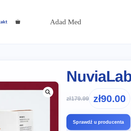
Adad Med
takt
NuviaLab
zł
90.00
zł
179.99
Sprawdź u producenta