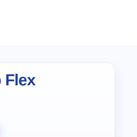
wynosiła:
wynosi:
zł179.99.
zł90.00.
 Flex