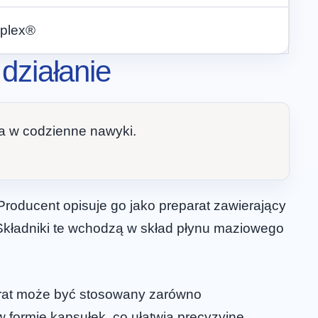
mplex®
działanie
ia w codzienne nawyki.
roducent opisuje go jako preparat zawierający
Składniki te wchodzą w skład płynu maziowego
parat może być stosowany zarówno
 w formie kapsułek, co ułatwia precyzyjne