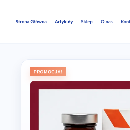
Przejdź
do
treści
Strona Główna
Artykuły
Sklep
O nas
Kon
PROMOCJA!