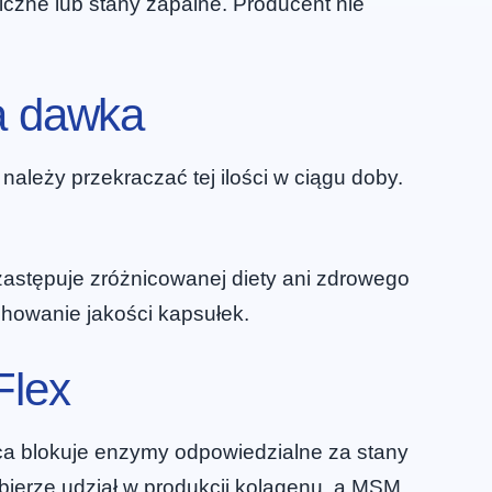
czne lub stany zapalne. Producent nie
na dawka
należy przekraczać tej ilości w ciągu doby.
astępuje zróżnicowanej diety ani zdrowego
howanie jakości kapsułek.
Flex
wca blokuje enzymy odpowiedzialne za stany
ierze udział w produkcji kolagenu, a MSM