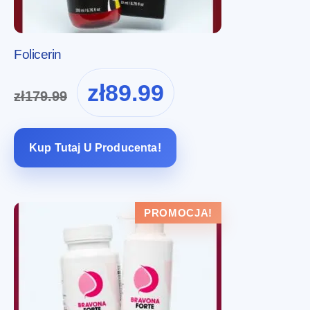
Folicerin
Pierwotna
Aktualna
zł
89.99
zł
179.99
cena
cena
wynosiła:
wynosi:
zł179.99.
zł89.99.
Kup Tutaj U Producenta!
PROMOCJA!