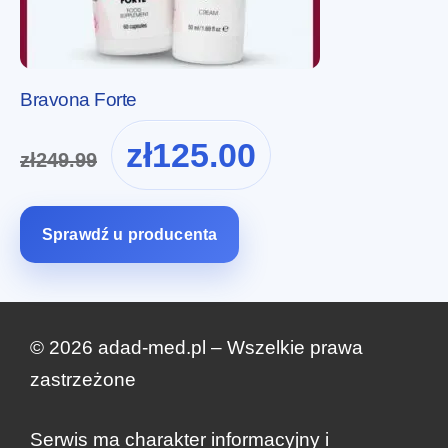
Bravona Forte
Pierwotna
Aktualna
zł
125.00
zł
249.99
cena
cena
wynosiła:
wynosi:
zł249.99.
zł125.00.
Sprawdź u producenta
© 2026 adad-med.pl – Wszelkie prawa
zastrzeżone
Serwis ma charakter informacyjny i