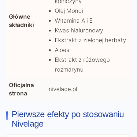
koniczyny
Olej Monoi
Główne
Witamina A i E
składniki
Kwas hialuronowy
Ekstrakt z zielonej herbaty
Aloes
Ekstrakt z różowego
rozmarynu
Oficjalna
nivelage.pl
strona
Pierwsze efekty po stosowaniu
Nivelage