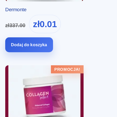
Dermonte
Pierwotna
Aktualna
zł
0.01
zł
337.00
cena
cena
wynosiła:
wynosi:
zł337.00.
zł0.01.
Dodaj do koszyka
PROMOCJA!