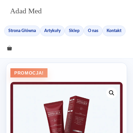
Przejdź
Adad Med
do
treści
Strona Główna
Artykuły
Sklep
O nas
Kontakt
PROMOCJA!