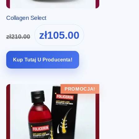
Collagen Select
Pierwotna
Aktualna
zł
105.00
zł
210.00
cena
cena
wynosiła:
wynosi:
zł210.00.
zł105.00.
Kup Tutaj U Producenta!
PROMOCJA!