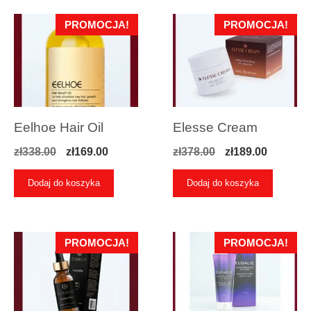
PROMOCJA!
PROMOCJA!
Eelhoe Hair Oil
Elesse Cream
Pierwotna
Aktualna
Pierwotna
Aktualn
zł
338.00
zł
169.00
zł
378.00
zł
189.00
cena
cena
cena
cena
Dodaj do koszyka
Dodaj do koszyka
wynosiła:
wynosi:
wynosiła:
wynosi:
zł338.00.
zł169.00.
zł378.00.
zł189.00
PROMOCJA!
PROMOCJA!