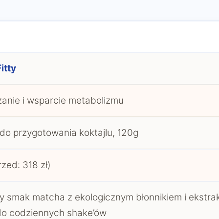
itty
anie i wsparcie metabolizmu
do przygotowania koktajlu, 120g
rzed: 318 zł)
y smak matcha z ekologicznym błonnikiem i ekstrakt
do codziennych shake’ów