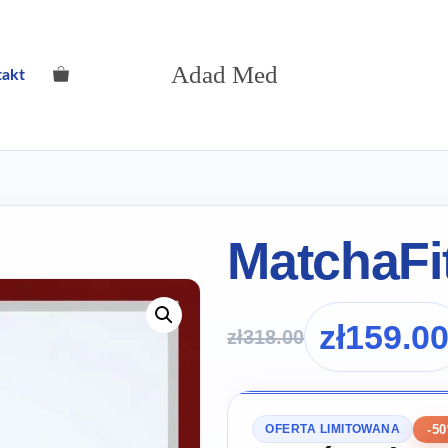
Adad Med
takt
MatchaFi
zł
159.0
zł
318.00
-5
OFERTA LIMITOWANA