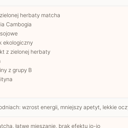
 zielonej herbaty matcha
nia Cambogia
 sojowe
k ekologiczny
kt z zielonej herbaty
m
ny z grupy B
ityna
odniach: wzrost energii, mniejszy apetyt, lekkie oc
cha, łatwe mieszanie, brak efektu jo-jo