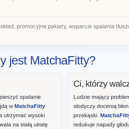
 skład, promocyjne pakiety, wsparcie spalania tłus
 jest MatchaFitty?
Ci, którzy wal
spieszyć spalanie
Ludzie mający proble
ajdą w
MatchaFitty
słodyczy docenią błonn
a utrzymać wysoki
przekąski.
MatchaFitt
ala na stałą utratę
redukuje napady głod