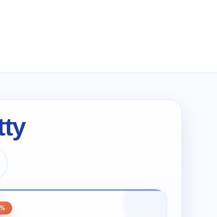
wynosiła:
wynosi:
zł318.00.
zł159.00.
tty
0
0%