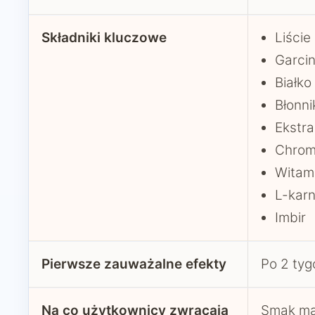
Składniki kluczowe
Liście
Garci
Białko
Błonni
Ekstra
Chro
Witami
L-karn
Imbir
Pierwsze zauważalne efekty
Po 2 tyg
Na co użytkownicy zwracają
Smak mat