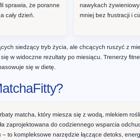
fil sprawia, że poranne
nawykach żywieniowych
a cały dzień.
mniej bez frustracji i ci
ych siedzący tryb życia, ale chcących ruszyć z miej
się w widoczne rezultaty po miesiącu. Trenerzy fitn
pasowuje się w dietę.
atchaFitty?
erbaty matcha, który miesza się z wodą, mlekiem roś
a zaprojektowana do codziennego wsparcia odchudza
zu – to kompleksowe narzędzie łączące detoks, energi