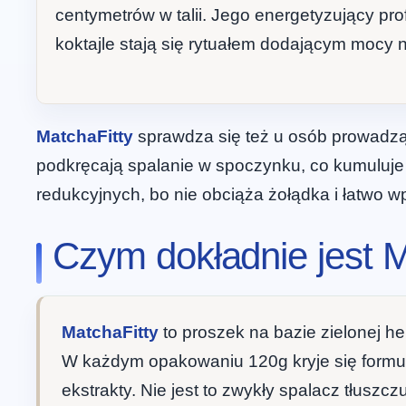
centymetrów w talii. Jego energetyzujący pro
koktajle stają się rytuałem dodającym mocy n
MatchaFitty
sprawdza się też u osób prowadząc
podkręcają spalanie w spoczynku, co kumuluje 
redukcyjnych, bo nie obciąża żołądka i łatwo w
Czym dokładnie jest M
MatchaFitty
to proszek na bazie zielonej h
W każdym opakowaniu 120g kryje się formuł
ekstrakty. Nie jest to zwykły spalacz tłuszc