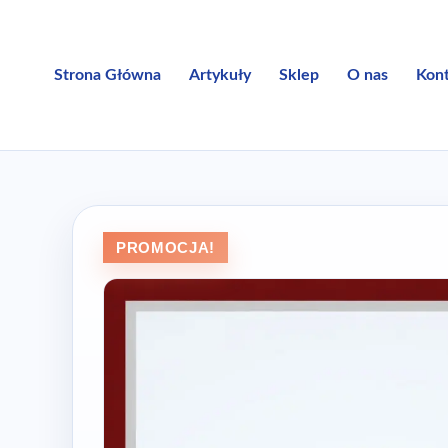
Przejdź
do
treści
Strona Główna
Artykuły
Sklep
O nas
Kon
PROMOCJA!