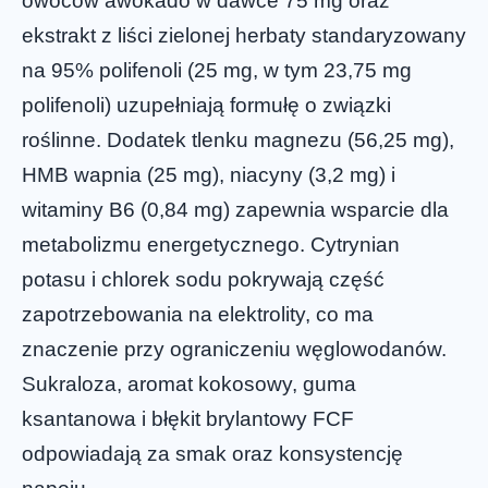
owoców awokado w dawce 75 mg oraz
ekstrakt z liści zielonej herbaty standaryzowany
na 95% polifenoli (25 mg, w tym 23,75 mg
polifenoli) uzupełniają formułę o związki
roślinne. Dodatek tlenku magnezu (56,25 mg),
HMB wapnia (25 mg), niacyny (3,2 mg) i
witaminy B6 (0,84 mg) zapewnia wsparcie dla
metabolizmu energetycznego. Cytrynian
potasu i chlorek sodu pokrywają część
zapotrzebowania na elektrolity, co ma
znaczenie przy ograniczeniu węglowodanów.
Sukraloza, aromat kokosowy, guma
ksantanowa i błękit brylantowy FCF
odpowiadają za smak oraz konsystencję