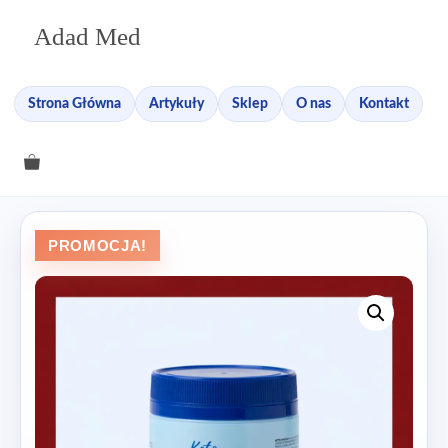
Przejdź
Adad Med
do
treści
Strona Główna
Artykuły
Sklep
O nas
Kontakt
PROMOCJA!