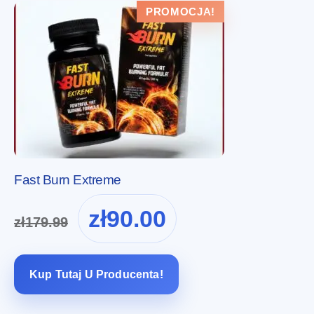
PROMOCJA!
Fast Burn Extreme
Pierwotna
Aktualna
zł
90.00
zł
179.99
cena
cena
wynosiła:
wynosi:
zł179.99.
zł90.00.
Kup Tutaj U Producenta!