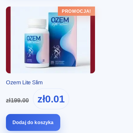
PROMOCJA!
Ozem Lite Slim
Pierwotna
Aktualna
zł
0.01
zł
199.00
cena
cena
wynosiła:
wynosi:
zł199.00.
zł0.01.
Dodaj do koszyka